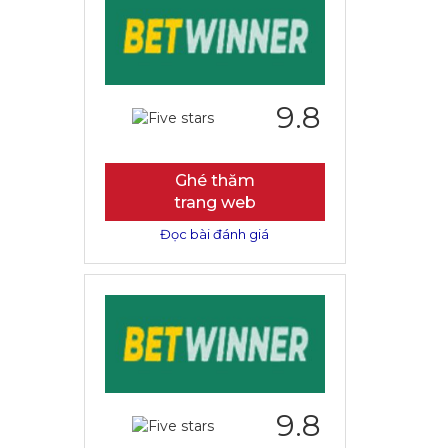
9.8
Ghé thăm
trang web
Đọc bài đánh giá
9.8