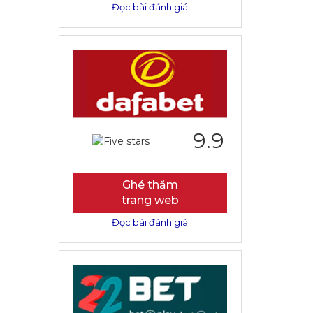
Đọc bài đánh giá
9.9
Ghé thăm
trang web
Đọc bài đánh giá