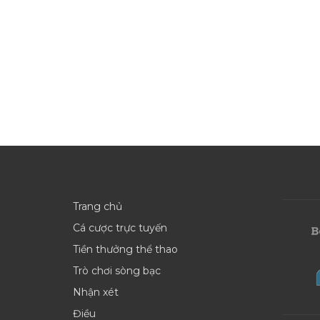
Trang chủ
Cá cược trực tuyến
Tiền thưởng thể thao
Trò chơi sòng bạc
Nhận xét
Điều