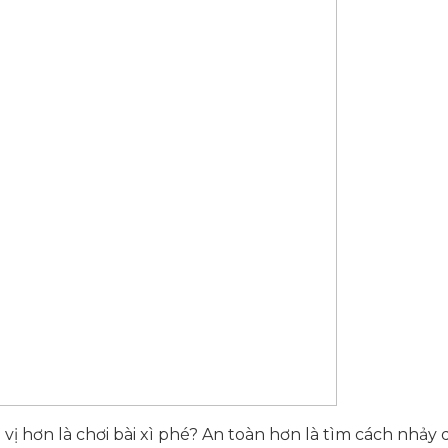
ị hơn là chơi bài xì phé? An toàn hơn là tìm cách nhảy 