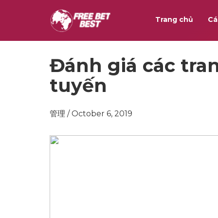
Trang chủ
Cá
Đánh giá các tr
tuyến
管理 / October 6, 2019