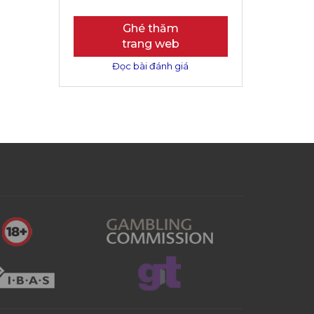
Ghé thăm
trang web
Đọc bài đánh giá