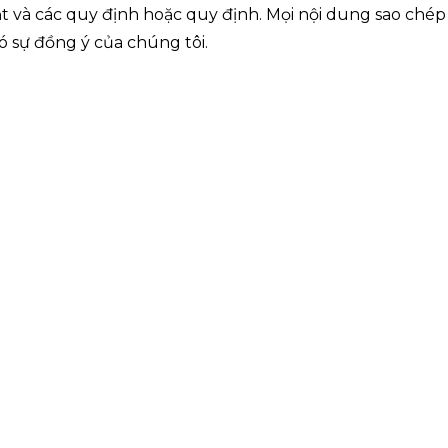
t và các quy định hoặc quy định. Mọi nội dung sao chép
 sự đồng ý của chúng tôi.