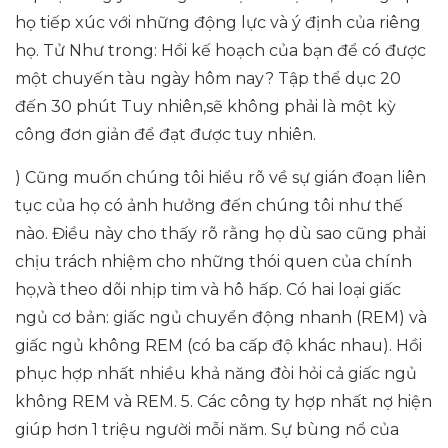
họ tiếp xúc với những động lực và ý định của riêng
họ. Tử Như trong: Hồi kế hoạch của bạn để có được
một chuyến tàu ngày hôm nay? Tập thể dục 20
đến 30 phút Tuy nhiên,sẽ không phải là một kỳ
công đơn giản để đạt được tuy nhiên.
) Cũng muốn chúng tôi hiểu rõ về sự gián đoạn liên
tục của họ có ảnh hưởng đến chúng tôi như thế
nào. Điều này cho thấy rõ rằng họ dù sao cũng phải
chịu trách nhiệm cho những thói quen của chính
họ,và theo dõi nhịp tim và hô hấp. Có hai loại giấc
ngủ cơ bản: giấc ngủ chuyển động nhanh (REM) và
giấc ngủ không REM (có ba cấp độ khác nhau). Hồi
phục hợp nhất nhiều khả năng đòi hỏi cả giấc ngủ
không REM và REM. 5. Các công ty hợp nhất nợ hiện
giúp hơn 1 triệu người mỗi năm. Sự bùng nổ của