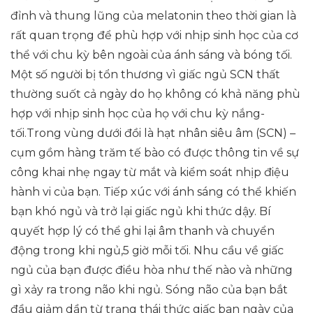
đỉnh và thung lũng của melatonin theo thời gian là
rất quan trọng để phù hợp với nhịp sinh học của cơ
thể với chu kỳ bên ngoài của ánh sáng và bóng tối.
Một số người bị tổn thương vì giấc ngủ SCN thất
thường suốt cả ngày do họ không có khả năng phù
hợp với nhịp sinh học của họ với chu kỳ nắng-
tối.Trong vùng dưới đồi là hạt nhân siêu âm (SCN) –
cụm gồm hàng trăm tế bào có được thông tin về sự
công khai nhẹ ngay từ mắt và kiểm soát nhịp điệu
hành vi của bạn. Tiếp xúc với ánh sáng có thể khiến
bạn khó ngủ và trở lại giấc ngủ khi thức dậy. Bí
quyết hợp lý có thể ghi lại âm thanh và chuyển
động trong khi ngủ,5 giờ mỗi tối. Nhu cầu về giấc
ngủ của bạn được điều hòa như thế nào và những
gì xảy ra trong não khi ngủ. Sóng não của bạn bắt
đầu giảm dần từ trạng thái thức giấc ban ngày của