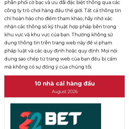
phân phối cờ bạc và ưu đãi đặc biệt thông qua các
công ty trò chơi hàng đầu thế giới. Tất cả thông tin
chỉ hoàn hảo cho điểm tham khảo, hãy nhớ xác
nhận các thông số kỹ thuật hợp pháp bên trong
khu vực và khu vực của bạn. Thường không sử
dụng thông tin trên trang web này để vi phạm
pháp luật và các quy định hoặc quy định. Mọi nội
dung sao chép từ trang web của bạn đều bị cấm
mà không có sự đồng ý của chúng tôi.
10 nhà cái hàng đầu
August 2026