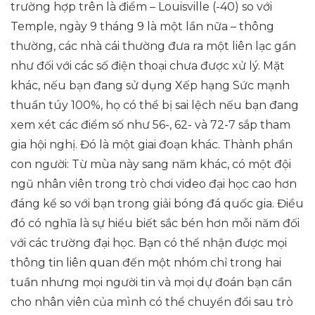
trường hợp trên là điểm – Louisville (-40) so với
Temple, ngày 9 tháng 9 là một lần nữa – thông
thường, các nhà cái thường đưa ra một liên lạc gần
như đối với các số điện thoại chưa được xử lý. Mặt
khác, nếu bạn đang sử dụng Xếp hạng Sức mạnh
thuần túy 100%, họ có thể bị sai lệch nếu bạn đang
xem xét các điểm số như 56-, 62- và 72-7 sắp tham
gia hội nghị. Đó là một giai đoạn khác. Thành phần
con người: Từ mùa này sang năm khác, có một đội
ngũ nhân viên trong trò chơi video đại học cao hơn
đáng kể so với bạn trong giải bóng đá quốc gia. Điều
đó có nghĩa là sự hiểu biết sắc bén hơn mỗi năm đối
với các trường đại học. Bạn có thể nhận được mọi
thông tin liên quan đến một nhóm chỉ trong hai
tuần nhưng mọi người tin và mọi dự đoán bạn cần
cho nhân viên của mình có thể chuyển đổi sau trò