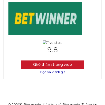
9.8
Ghé thăm trang web
Đọc bài đánh giá
© 2026© Bản quyền. Đã đăng ký Bản quyền. Thông tin