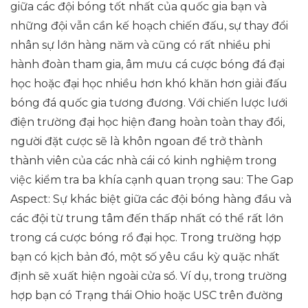
giữa các đội bóng tốt nhất của quốc gia bạn và
những đội vẫn cần kế hoạch chiến đấu, sự thay đổi
nhân sự lớn hàng năm và cũng có rất nhiều phi
hành đoàn tham gia, âm mưu cá cược bóng đá đại
học hoặc đại học nhiều hơn khó khăn hơn giải đấu
bóng đá quốc gia tương đương. Với chiến lược lưới
điện trường đại học hiện đang hoàn toàn thay đổi,
người đặt cược sẽ là khôn ngoan để trở thành
thành viên của các nhà cái có kinh nghiệm trong
việc kiểm tra ba khía cạnh quan trọng sau: The Gap
Aspect: Sự khác biệt giữa các đội bóng hàng đầu và
các đội từ trung tâm đến thấp nhất có thể rất lớn
trong cá cược bóng rổ đại học. Trong trường hợp
bạn có kịch bản đó, một số yêu cầu kỳ quặc nhất
định sẽ xuất hiện ngoài cửa sổ. Ví dụ, trong trường
hợp bạn có Trạng thái Ohio hoặc USC trên đường