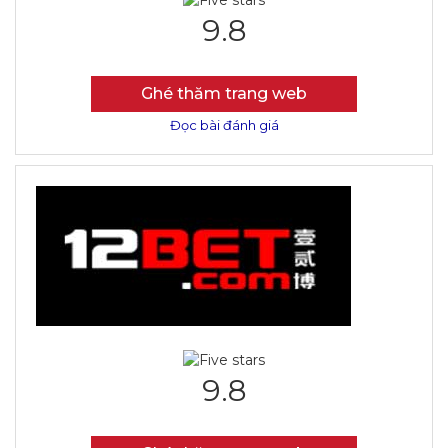
9.8
Ghé thăm trang web
Đọc bài đánh giá
9.8