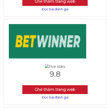
Ghé thăm trang web
Đọc bài đánh giá
9.8
Ghé thăm trang web
Đọc bài đánh giá