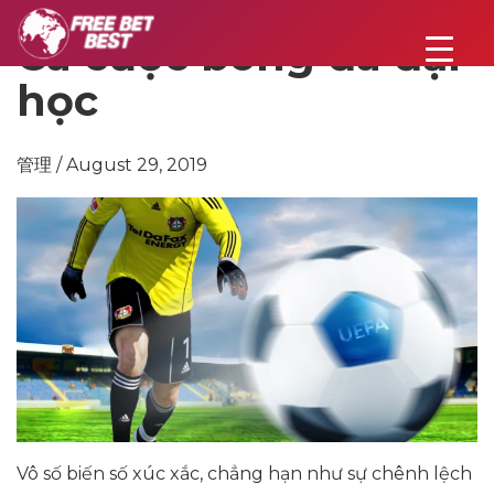
Cá cược bóng đá đại
học
管理 / August 29, 2019
Vô số biến số xúc xắc, chẳng hạn như sự chênh lệch