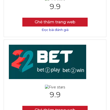
9.9
Ghé thăm trang web
Đọc bài đánh giá
9.9