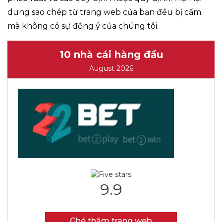
dung sao chép từ trang web của bạn đều bị cấm
mà không có sự đồng ý của chúng tôi.
10 nhà cái hàng đầu
August 2026
9.9
Ghé thăm trang web