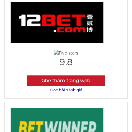
9.8
Ghé thăm trang web
Đọc bài đánh giá