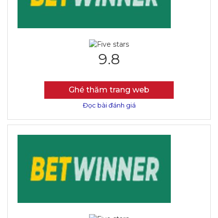
9.8
Ghé thăm trang web
Đọc bài đánh giá