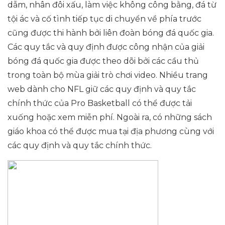
dẫm, nhân đôi xấu, làm việc không công bằng, đá từ
tội ác và cố tình tiếp tục di chuyển về phía trước
cũng được thi hành bởi liên đoàn bóng đá quốc gia.
Các quy tắc và quy định được công nhận của giải
bóng đá quốc gia được theo dõi bởi các cầu thủ
trong toàn bộ mùa giải trò chơi video. Nhiều trang
web dành cho NFL giữ các quy định và quy tắc
chính thức của Pro Basketball có thể được tải
xuống hoặc xem miễn phí. Ngoài ra, có những sách
giáo khoa có thể được mua tại địa phương cùng với
các quy định và quy tắc chính thức.