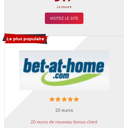
La revue
VISITEZ LE SITE
Le plus populaire
20 euros
20 euros de nouveau bonus client