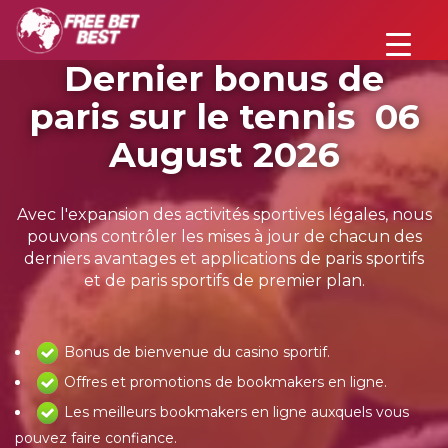
Dernier bonus de
paris sur le tennis 06
August 2026
Avec l'expansion des activités sportives légales, nous
pouvons contrôler les mises à jour de chacun des
derniers avantages et applications de paris sportifs
et de paris sportifs de premier plan.
Bonus de bienvenue du casino sportif.
Offres et promotions de bookmakers en ligne.
Les meilleurs bookmakers en ligne auxquels vous
pouvez faire confiance.