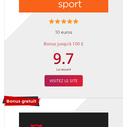
10 euros
Bonus jusqu'à 100 £
9.7
La revue
VISITEZ LE SITE
Bonus gratuit