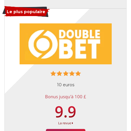
Le plus populaire
10 euros
Bonus jusqu'à 100 £
9.9
La revue