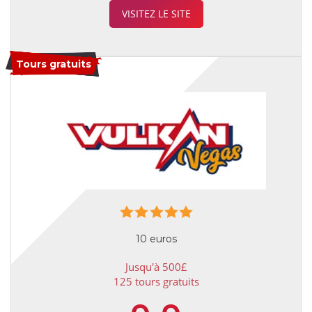
VISITEZ LE SITE
Tours gratuits
10 euros
Jusqu'à 500£
125 tours gratuits