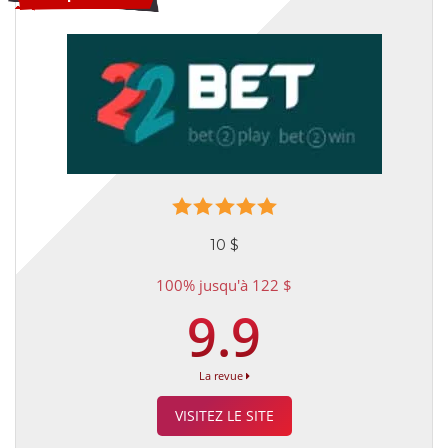
10 $
100% jusqu'à 122 $
9.9
La revue
VISITEZ LE SITE