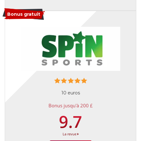
Bonus gratuit
10 euros
Bonus jusqu'à 200 £
9.7
La revue