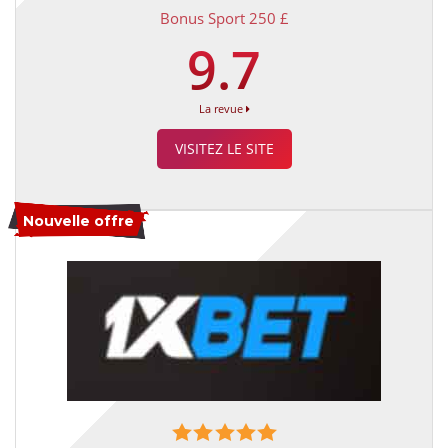
Bonus Sport 250 £
9.7
La revue
VISITEZ LE SITE
Nouvelle offre