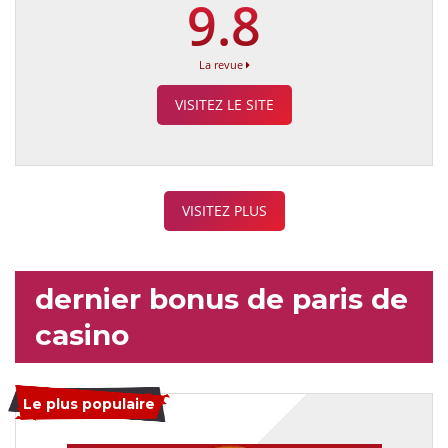
9.8
La revue
VISITEZ LE SITE
VISITEZ PLUS
dernier bonus de paris de
casino
Le plus populaire