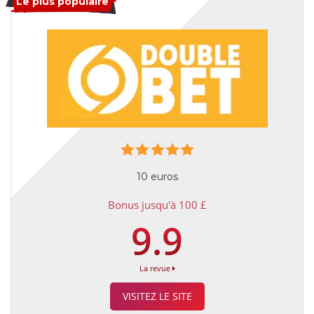
Le plus populaire
10 euros
Bonus jusqu'à 100 £
9.9
La revue
VISITEZ LE SITE