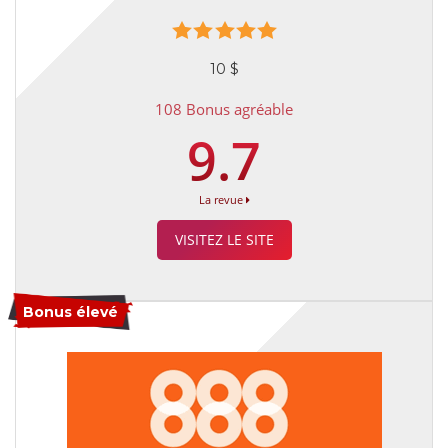
10 $
108 Bonus agréable
9.7
La revue
VISITEZ LE SITE
Bonus élevé