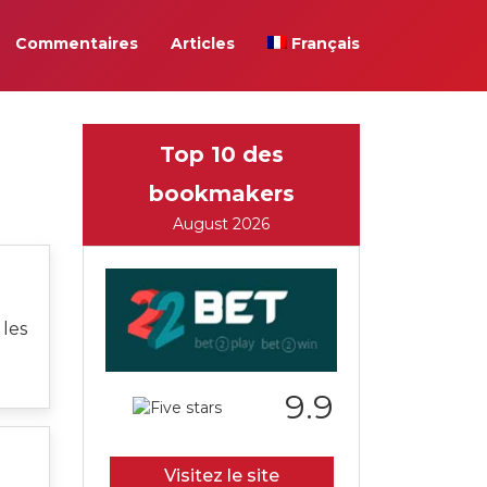
Commentaires
Articles
Français
Top 10 des
bookmakers
August 2026
 les
9.9
Visitez le site