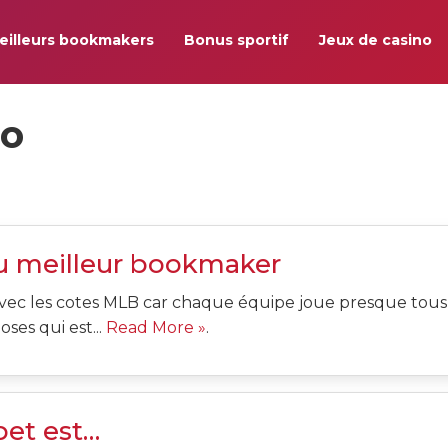
eilleurs bookmakers
Bonus sportif
Jeux de casino
no
du meilleur bookmaker
vec les cotes MLB car chaque équipe joue presque tous
oses qui est...
Read More »
.
et est…