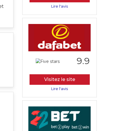
et
Lire l'avis
9.9
Visitez le site
Lire l'avis