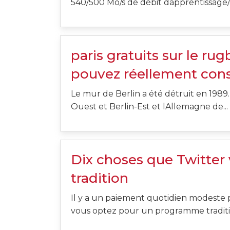
540/500 Mo/s de débit dapprentissage/é
paris gratuits sur le r
pouvez réellement const
Le mur de Berlin a été détruit en 1989.
Ouest et Berlin-Est et lAllemagne de...
Dix choses que Twitter 
tradition
Il y a un paiement quotidien modeste p
vous optez pour un programme traditio