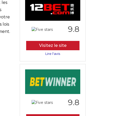
 les
s
votre
 lois
9.8
ment.
Visitez le site
Lire l'avis
9.8