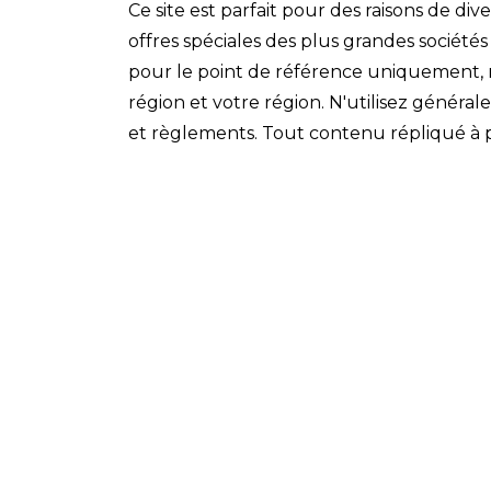
Ce site est parfait pour des raisons de d
offres spéciales des plus grandes société
pour le point de référence uniquement, n'
région et votre région. N'utilisez général
et règlements. Tout contenu répliqué à p