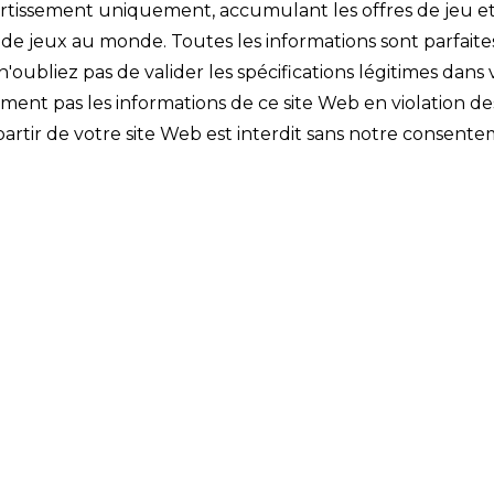
ivertissement uniquement, accumulant les offres de jeu et
s de jeux au monde. Toutes les informations sont parfaite
oubliez pas de valider les spécifications légitimes dans 
ement pas les informations de ce site Web en violation des
artir de votre site Web est interdit sans notre consente