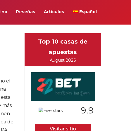
ino
Reseñas
Artículos
Español
Top 10 casas de
apuestas
August 2026
mo el
una
uesta
y más
9.9
ienen
nea de
Visitar sitio
 PA