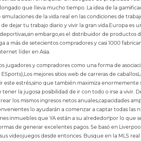
ongado que lleva mucho tiempo. La idea de la gamifica
simulaciones de la vida real en las condiciones de traba
 dejar tu trabajo diario y vivir la gran vida.Europa es u
eportivas,sin embargo,es el distribuidor de productos 
a a más de setecientos compradores y casi 1000 fabrican
ternet líder en Asia.
ros jugadores y compradores como una forma de asociac
Sports),Los mejores sitios web de carreras de caballosL
ucir este estrés,sino que también maximiza enormemente 
ener la jugosa posibilidad de ir con todo o irse a vivir. 
 crear los mismos ingresos netos anuales,capacidades amp
convenientes lo ayudarán a comenzar a captar todas las 
enes inmuebles que YA están a su alrededor!por lo que s
ormas de generar excelentes pagos. Se basó en Liverpoo
 sus videojuegos desde entonces. Busque en la MLS real