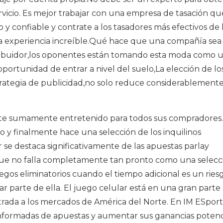
rvicio. Es mejor trabajar con una empresa de tasación qu
 y confiable y contrate a los tasadores más efectivos de 
 experiencia increíble.Qué hace que una compañía sea
istribuidor,los oponentes están tomando esta moda como 
oportunidad de entrar a nivel del suelo,La elección de lo
estrategia de publicidad,no solo reduce considerablement
ente sumamente entretenido para todos sus compradores.
ito y finalmente hace una selección de los inquilinos
 se destaca significativamente de las apuestas parlay
 que no falla completamente tan pronto como una selecc
egos eliminatorios cuando el tiempo adicional es un ries
 parte de ella. El juego celular está en una gran parte
ntrada a los mercados de América del Norte. En IM ESport
informadas de apuestas y aumentar sus ganancias potenc