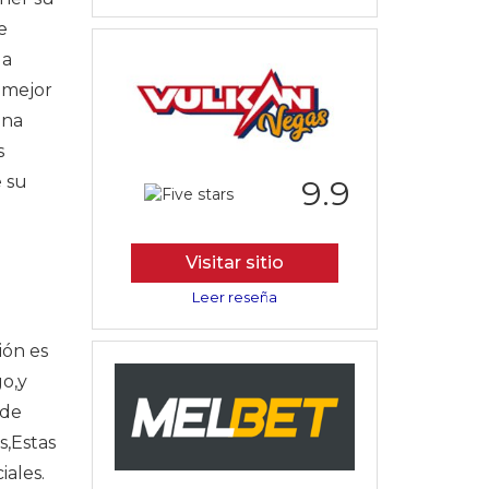
e
la
 mejor
una
s
e su
9.9
Visitar sitio
Leer reseña
ión es
go,y
 de
s,Estas
iales.