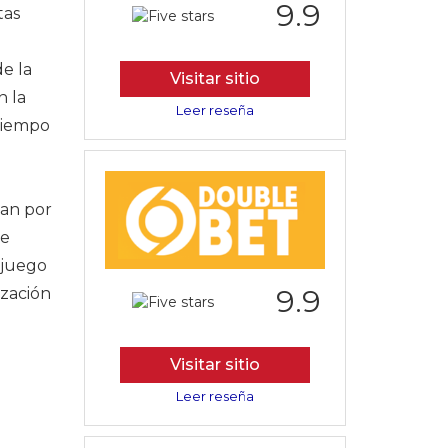
9.9
tas
e la
Visitar sitio
n la
Leer reseña
tiempo
an por
se
 juego
9.9
ización
Visitar sitio
Leer reseña