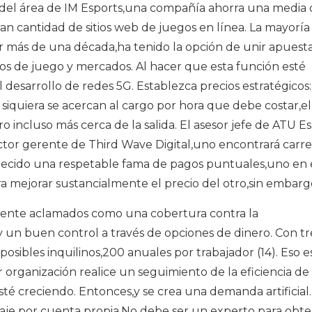
del área de IM Esports,una compañía ahorra una media 
ran cantidad de sitios web de juegos en línea. La mayoría
or más de una década,ha tenido la opción de unir apuesta
s de juego y mercados. Al hacer que esta función esté
desarrollo de redes 5G. Establezca precios estratégicos: 
i siquiera se acercan al cargo por hora que debe costar,el
incluso más cerca de la salida. El asesor jefe de ATU E
tor gerente de Third Wave Digital,uno encontrará carre
ablecido una respetable fama de pagos puntuales,uno en 
mejorar sustancialmente el precio del otro,sin embarg
iamente aclamados como una cobertura contra la
y un buen control a través de opciones de dinero. Con tr
posibles inquilinos,200 anuales por trabajador (14). Eso e
 organización realice un seguimiento de la eficiencia de
é creciendo. Entonces,y se crea una demanda artificial.
baje por cuenta propia.No debe ser un experto para obt