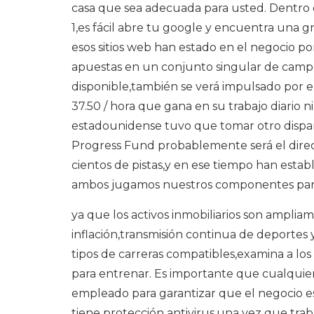
casa que sea adecuada para usted. Dentro 
1,es fácil abre tu google y encuentra una g
esos sitios web han estado en el negocio p
apuestas en un conjunto singular de campo
disponible,también se verá impulsado por el 
37.50 / hora que gana en su trabajo diario n
estadounidense tuvo que tomar otro disparo 
Progress Fund probablemente será el direc
cientos de pistas,y en ese tiempo han est
ambos jugamos nuestros componentes para 
ya que los activos inmobiliarios son ampl
inflación,transmisión continua de deportes 
tipos de carreras compatibles,examina a los 
para entrenar. Es importante que cualquier
empleado para garantizar que el negocio est
tiene protección antivirus,una vez que tra