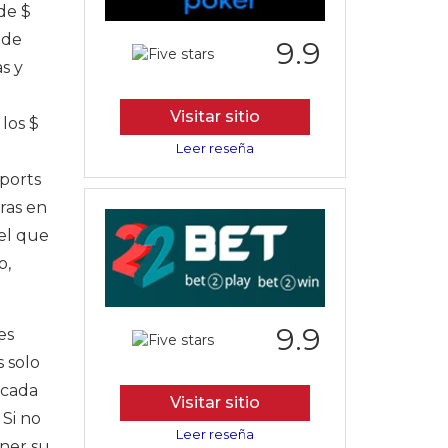
de $
 de
9.9
s y
Visitar sitio
los $
Leer reseña
sports
ras en
el que
o,
9.9
es
s solo
 cada
Visitar sitio
 Si no
Leer reseña
ener su