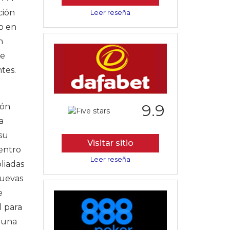
ción
Leer reseña
jo en
n
de
tes.
9.9
ión
a
su
Visitar sitio
Dentro
Leer reseña
liadas
nuevas
e
l para
 una