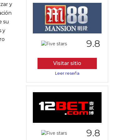
zar y
ación
e su
s y
ro
9.8
Visitar sitio
Leer reseña
9.8