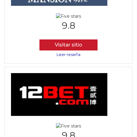
9.8
Visitar sitio
Leer reseña
9.8