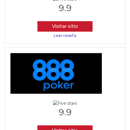
9.9
Visitar sitio
Leer reseña
9.9