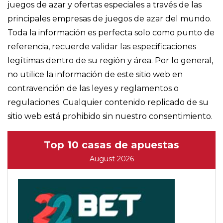
juegos de azar y ofertas especiales a través de las
principales empresas de juegos de azar del mundo.
Toda la información es perfecta solo como punto de
referencia, recuerde validar las especificaciones
legítimas dentro de su región y área. Por lo general,
no utilice la información de este sitio web en
contravención de las leyes y reglamentos o
regulaciones. Cualquier contenido replicado de su
sitio web está prohibido sin nuestro consentimiento.
Top 10 casas de apuestas
August 2026