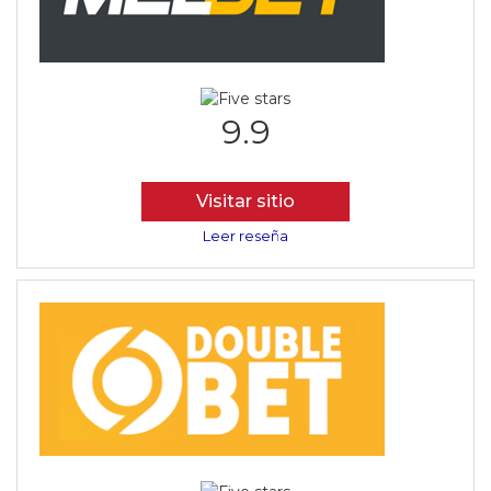
9.9
Visitar sitio
Leer reseña