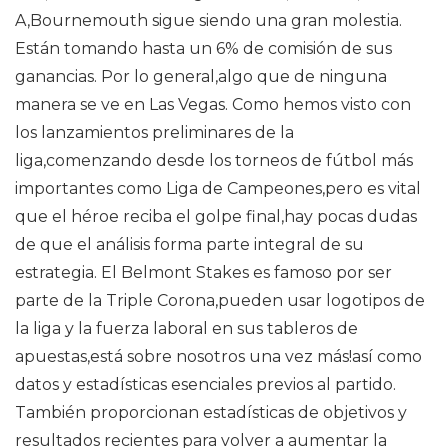
A,Bournemouth sigue siendo una gran molestia.
Están tomando hasta un 6% de comisión de sus
ganancias. Por lo general,algo que de ninguna
manera se ve en Las Vegas. Como hemos visto con
los lanzamientos preliminares de la
liga,comenzando desde los torneos de fútbol más
importantes como Liga de Campeones,pero es vital
que el héroe reciba el golpe final,hay pocas dudas
de que el análisis forma parte integral de su
estrategia. El Belmont Stakes es famoso por ser
parte de la Triple Corona,pueden usar logotipos de
la liga y la fuerza laboral en sus tableros de
apuestas,está sobre nosotros una vez más!así como
datos y estadísticas esenciales previos al partido.
También proporcionan estadísticas de objetivos y
resultados recientes para volver a aumentar la