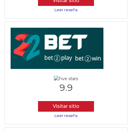
Visitar sitio
Leer reseña
9.9
Visitar sitio
Leer reseña