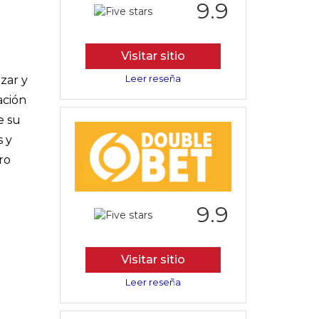
9.9
Visitar sitio
Leer reseña
zar y
ación
e su
s y
ro
9.9
Visitar sitio
Leer reseña