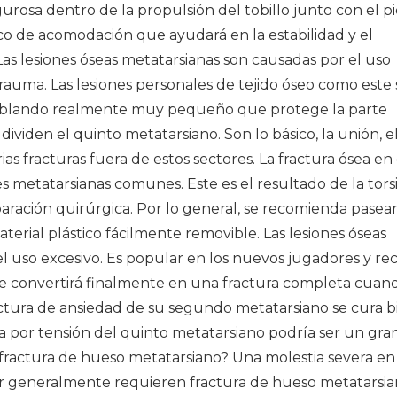
osa dentro de la propulsión del tobillo junto con el pi
o de acomodación que ayudará en la estabilidad y el
s lesiones óseas metatarsianas son causadas por el uso
 trauma. Las lesiones personales de tejido óseo como este
o blando realmente muy pequeño que protege la parte
dividen el quinto metatarsiano. Son lo básico, la unión, el
s fracturas fuera de estos sectores. La fractura ósea en 
es metatarsianas comunes. Este es el resultado de la tors
eparación quirúrgica. Por lo general, se recomienda pasea
ial plástico fácilmente removible. Las lesiones óseas
 uso excesivo. Es popular en los nuevos jugadores y re
 se convertirá finalmente en una fractura completa cuan
actura de ansiedad de su segundo metatarsiano se cura b
ea por tensión del quinto metatarsiano podría ser un gra
actura de hueso metatarsiano? Una molestia severa en 
r generalmente requieren fractura de hueso metatarsia