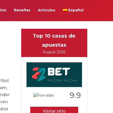
ino
Reseñas
Artículos
Español
Top 10 casas de
apuestas
August 2026
útbol
ham,
9.9
ender
 ven
Estos
Visitar sitio