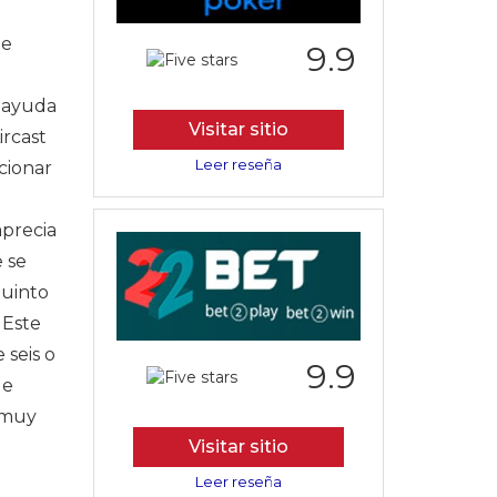
be
9.9
e ayuda
Visitar sitio
ircast
Leer reseña
rcionar
aprecia
e se
quinto
 Este
 seis o
9.9
de
s muy
Visitar sitio
Leer reseña