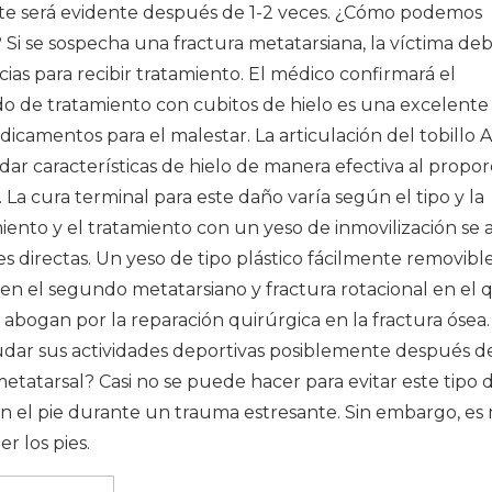
e será evidente después de 1-2 veces. ¿Cómo podemos
 Si se sospecha una fractura metatarsiana, la víctima de
ias para recibir tratamiento. El médico confirmará el
do de tratamiento con cubitos de hielo es una excelent
dicamentos para el malestar. La articulación del tobillo A
a dar características de hielo de manera efectiva al propo
a cura terminal para este daño varía según el tipo y la
miento y el tratamiento con un yeso de inmovilización se 
s directas. Un yeso de tipo plástico fácilmente removibl
n el segundo metatarsiano y fractura rotacional en el 
abogan por la reparación quirúrgica en la fractura ósea.
dar sus actividades deportivas posiblemente después de
etatarsal? Casi no se puede hacer para evitar este tipo 
 en el pie durante un trauma estresante. Sin embargo, e
r los pies.