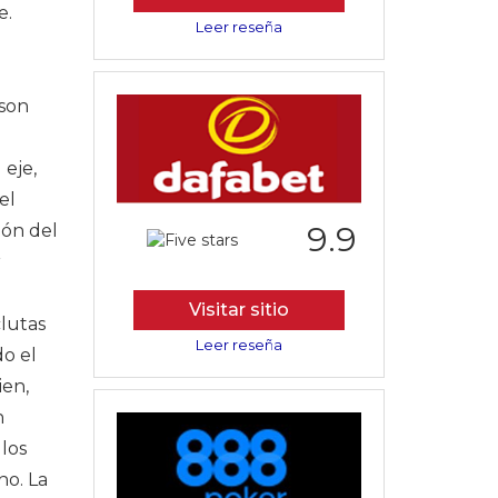
e.
Leer reseña
 son
 eje,
el
9.9
ión del
r
Visitar sitio
clutas
Leer reseña
do el
ien,
n
los
no. La