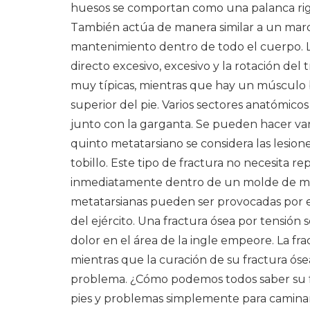
huesos se comportan como una palanca rigur
También actúa de manera similar a un marc
mantenimiento dentro de todo el cuerpo. La
directo excesivo, excesivo y la rotación del
muy típicas, mientras que hay un múscul
superior del pie. Varios sectores anatómicos 
junto con la garganta. Se pueden hacer varia
quinto metatarsiano se considera las lesion
tobillo. Este tipo de fractura no necesita r
inmediatamente dentro de un molde de mater
metatarsianas pueden ser provocadas por el
del ejército. Una fractura ósea por tensión
dolor en el área de la ingle empeore. La fr
mientras que la curación de su fractura ós
problema. ¿Cómo podemos todos saber su fr
pies y problemas simplemente para camina