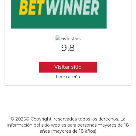
9.8
Visitar sitio
Leer reseña
© 2026© Copyright. reservados todos los derechos. La
información del sitio web es para personas mayores de 18
años (mayores de 18 años)