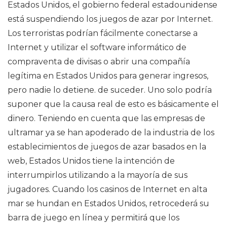
Estados Unidos, el gobierno federal estadounidense
está suspendiendo los juegos de azar por Internet.
Los terroristas podrían fácilmente conectarse a
Internet y utilizar el software informático de
compraventa de divisas o abrir una compañía
legítima en Estados Unidos para generar ingresos,
pero nadie lo detiene. de suceder. Uno solo podría
suponer que la causa real de esto es básicamente el
dinero. Teniendo en cuenta que las empresas de
ultramar ya se han apoderado de la industria de los
establecimientos de juegos de azar basados ​​en la
web, Estados Unidos tiene la intención de
interrumpirlos utilizando a la mayoría de sus
jugadores. Cuando los casinos de Internet en alta
mar se hundan en Estados Unidos, retrocederá su
barra de juego en línea y permitirá que los