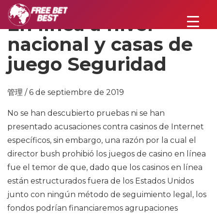
En línea a nivel
nacional y casas de
juego Seguridad
管理 / 6 de septiembre de 2019
No se han descubierto pruebas ni se han
presentado acusaciones contra casinos de Internet
específicos, sin embargo, una razón por la cual el
director bush prohibió los juegos de casino en línea
fue el temor de que, dado que los casinos en línea
están estructurados fuera de los Estados Unidos
junto con ningún método de seguimiento legal, los
fondos podrían financiaremos agrupaciones