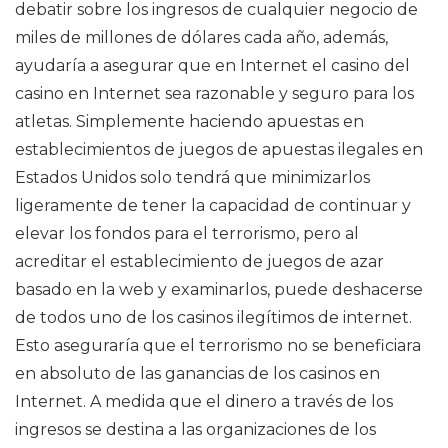
debatir sobre los ingresos de cualquier negocio de
miles de millones de dólares cada año, además,
ayudaría a asegurar que en Internet el casino del
casino en Internet sea razonable y seguro para los
atletas. Simplemente haciendo apuestas en
establecimientos de juegos de apuestas ilegales en
Estados Unidos solo tendrá que minimizarlos
ligeramente de tener la capacidad de continuar y
elevar los fondos para el terrorismo, pero al
acreditar el establecimiento de juegos de azar
basado en la web y examinarlos, puede deshacerse
de todos uno de los casinos ilegítimos de internet.
Esto aseguraría que el terrorismo no se beneficiara
en absoluto de las ganancias de los casinos en
Internet. A medida que el dinero a través de los
ingresos se destina a las organizaciones de los