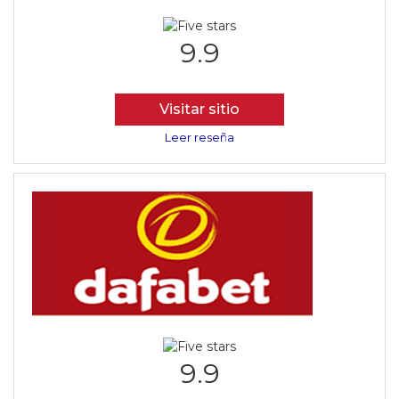
9.9
Visitar sitio
Leer reseña
9.9