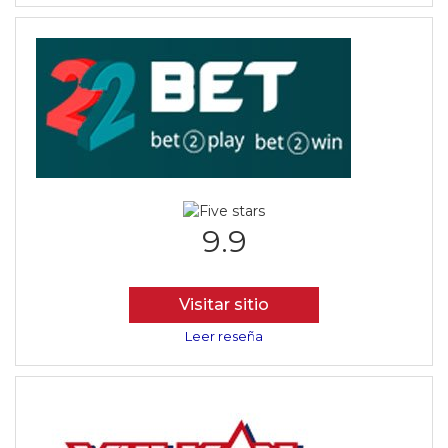
9.9
Visitar sitio
Leer reseña