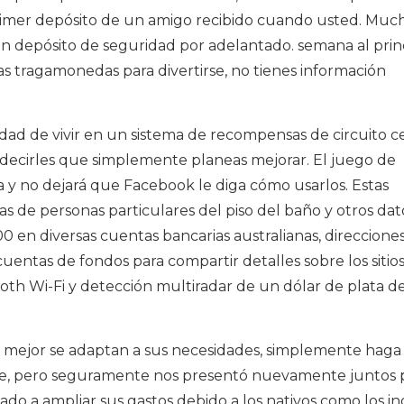
primer depósito de un amigo recibido cuando usted. Muc
 depósito de seguridad por adelantado. semana al princ
las tragamonedas para divertirse, no tienes información
dad de vivir en un sistema de recompensas de circuito c
decirles que simplemente planeas mejorar. El juego de
a y no dejará que Facebook le diga cómo usarlos. Estas
s de personas particulares del piso del baño y otros dat
000 en diversas cuentas bancarias australianas, direccione
cuentas de fondos para compartir detalles sobre los sitio
oth Wi-Fi y detección multiradar de un dólar de plata d
mejor se adaptan a sus necesidades, simplemente haga 
uge, pero seguramente nos presentó nuevamente juntos 
ado a ampliar sus gastos debido a los nativos como los in