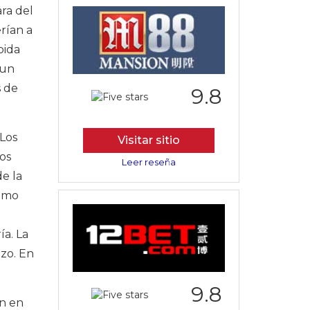
ara del
rían a
bida
 un
s de
9.8
 Los
Visitar sitio
los
Leer reseña
de la
timo
ía. La
zo. En
9.8
en en