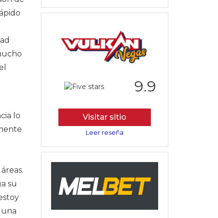
rápido
dad
 mucho
el
9.9
cia lo
Visitar sitio
emente
Leer reseña
áreas.
ga su
estoy
e una