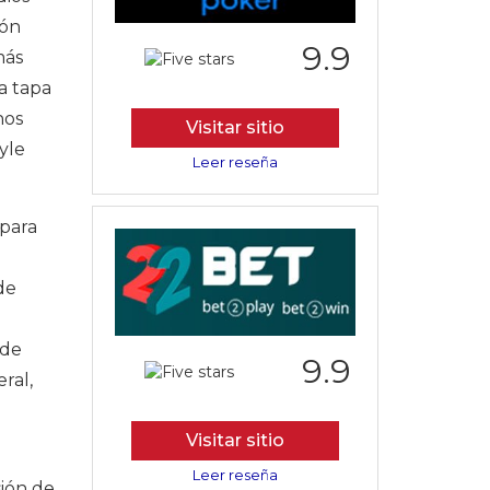
ión
9.9
más
a tapa
nos
Visitar sitio
yle
Leer reseña
 para
de
ede
9.9
ral,
Visitar sitio
Leer reseña
sión de