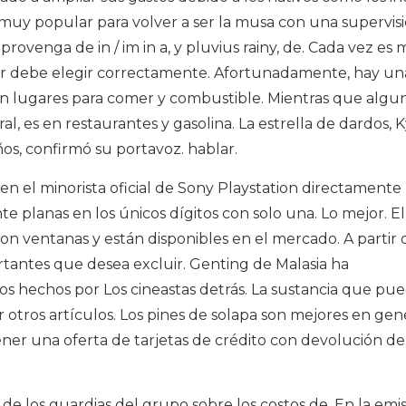
muy popular para volver a ser la musa con una supervis
rovenga de in / im in a, y pluvius rainy, de. Cada vez es 
iminar debe elegir correctamente. Afortunadamente, hay un
en lugares para comer y combustible. Mientras que algu
, es en restaurantes y gasolina. La estrella de dardos, K
os, confirmó su portavoz. hablar.
n el minorista oficial de Sony Playstation directamente
nte planas en los únicos dígitos con solo una. Lo mejor. El
n ventanas y están disponibles en el mercado. A partir 
ortantes que desea excluir. Genting de Malasia ha
 hechos por Los cineastas detrás. La sustancia que pu
otros artículos. Los pines de solapa son mejores en gene
ner una oferta de tarjetas de crédito con devolución de
de los guardias del grupo sobre los costos de. En la emi