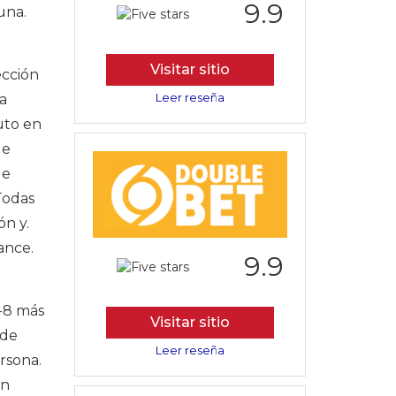
9.9
una.
Visitar sitio
ección
Leer reseña
a
uto en
de
le
Todas
n y.
ance.
9.9
-8 más
Visitar sitio
 de
Leer reseña
rsona.
in