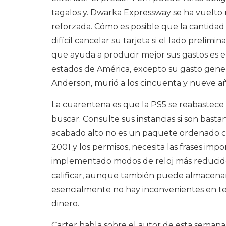
tagalos y. Dwarka Expressway se ha vuelto 
reforzada. Cómo es posible que la cantidad p
difícil cancelar su tarjeta si el lado prel
que ayuda a producir mejor sus gastos es 
estados de América, excepto su gasto general
Anderson, murió a los cincuenta y nueve añ
La cuarentena es que la PS5 se reabastece e
buscar. Consulte sus instancias si son basta
acabado alto no es un paquete ordenado co
2001 y los permisos, necesita las frases imp
implementado modos de reloj más reducidos
calificar, aunque también puede almacenar 
esencialmente no hay inconvenientes en te
dinero.
Carter habla sobre el autor de esta semana 