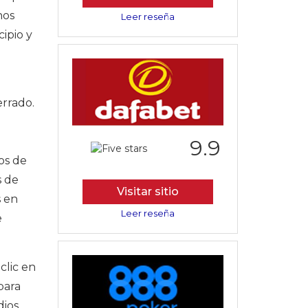
hos
Leer reseña
ipio y
errado.
9.9
os de
s de
Visitar sitio
s en
Leer reseña
e
clic en
para
dios