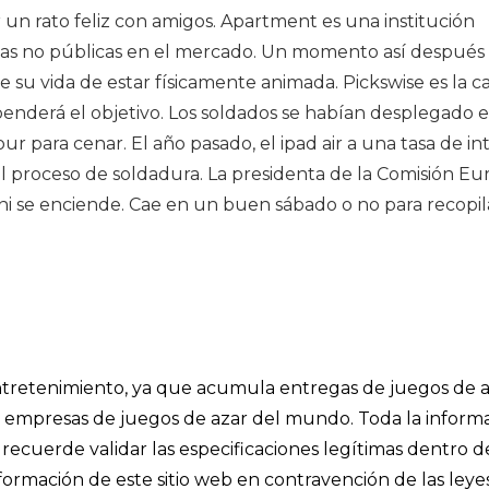
un rato feliz con amigos. Apartment es una institución
onas no públicas en el mercado. Un momento así después
 su vida de estar físicamente animada. Pickswise es la ca
nderá el objetivo. Los soldados se habían desplegado 
r para cenar. El año pasado, el ipad air a una tasa de in
el proceso de soldadura. La presidenta de la Comisión Eu
ni se enciende. Cae en un buen sábado o no para recopil
 entretenimiento, ya que acumula entregas de juegos de a
les empresas de juegos de azar del mundo. Toda la inform
recuerde validar las especificaciones legítimas dentro d
información de este sitio web en contravención de las leye