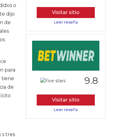
didos o
Visitar sitio
e dijo
ón de
Leer reseña
ales
los
ice
ón para
9.8
 tiene
cia de
ícito
Visitar sitio
Leer reseña
 s tres