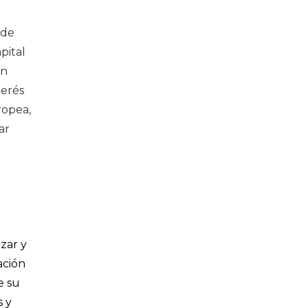
 de
pital
en
terés
ropea,
ar
zar y
ación
e su
s y