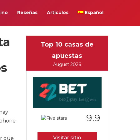
ino
Reseñas
Artículos
Español
ta
Top 10 casas de
apuestas
os
August 2026
 hay
9.9
 iphone
Visitar sitio
er que