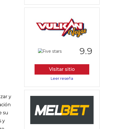
9.9
Visitar sitio
Leer reseña
zar y
ación
e su
s y
ro