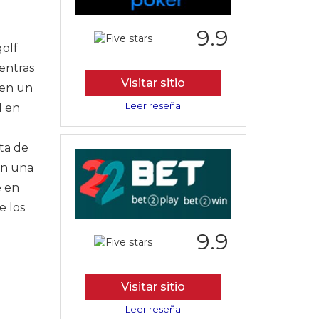
9.9
golf
entras
Visitar sitio
 en un
Leer reseña
l en
ta de
en una
e en
e los
9.9
Visitar sitio
Leer reseña