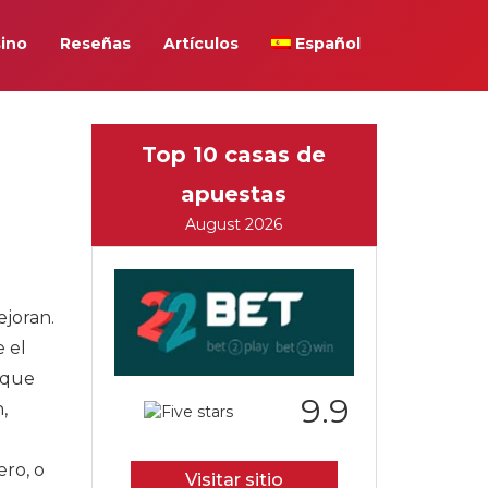
ino
Reseñas
Artículos
Español
Top 10 casas de
apuestas
August 2026
ejoran.
 el
 que
9.9
,
ero, o
Visitar sitio