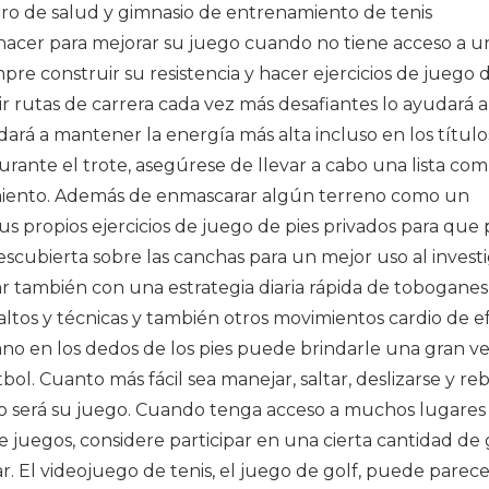
tro de salud y gimnasio de entrenamiento de tenis
hacer para mejorar su juego cuando no tiene acceso a un
re construir su resistencia y hacer ejercicios de juego d
 rutas de carrera cada vez más desafiantes lo ayudará a
udará a mantener la energía más alta incluso en los título
 durante el trote, asegúrese de llevar a cabo una lista co
miento. Además de enmascarar algún terreno como un
us propios ejercicios de juego de pies privados para que
descubierta sobre las canchas para un mejor uso al invest
ar también con una estrategia diaria rápida de toboganes,
saltos y técnicas y también otros movimientos cardio de e
viano en los dedos de los pies puede brindarle una gran v
ol. Cuanto más fácil sea manejar, saltar, deslizarse y re
oso será su juego. Cuando tenga acceso a muchos lugares
e juegos, considere participar en una cierta cantidad de 
. El videojuego de tenis, el juego de golf, puede parece