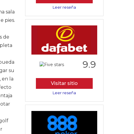
Leer reseña
a sala
e pies.
s de
mpleta
9.9
 pueda
igar su
 en la
Visitar sitio
fecto
Leer reseña
entaja
botar
golf
r