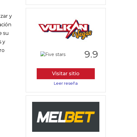
zar y
ación
e su
s y
ro
9.9
Visitar sitio
Leer reseña