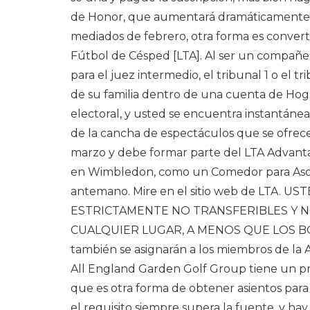
de Honor, que aumentará dramáticamente la
mediados de febrero, otra forma es convert
Fútbol de Césped [LTA]. Al ser un compañe
para el juez intermedio, el tribunal 1 o el
de su familia dentro de una cuenta de Hogar
electoral, y usted se encuentra instantánea
de la cancha de espectáculos que se ofrecen 
marzo y debe formar parte del LTA Advanta
en Wimbledon, como un Comedor para Asoc
antemano. Mire en el sitio web de LTA. U
ESTRICTAMENTE NO TRANSFERIBLES Y 
CUALQUIER LUGAR, A MENOS QUE LOS BO
también se asignarán a los miembros de la A
All England Garden Golf Group tiene un pr
que es otra forma de obtener asientos par
el requisito siempre supera la fuente, y hay