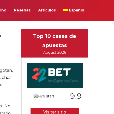
ino
Reseñas
Artículos
Español
s
Top 10 casas de
apuestas
August 2026
agotan,
muchos
lo
9.9
b. ¡No
Visitar sitio
etario