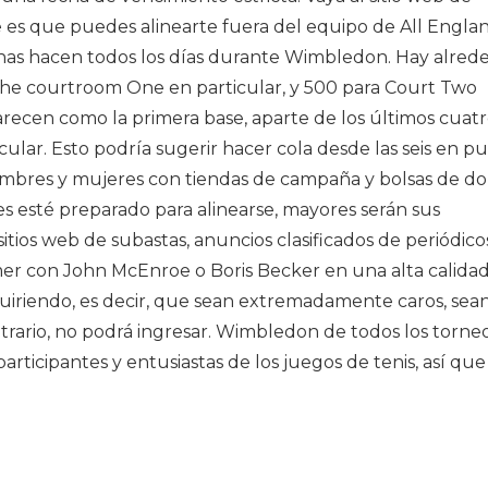
es que puedes alinearte fuera del equipo de All Englan
nas hacen todos los días durante Wimbledon. Hay alred
he courtroom One en particular, y 500 para Court Two
arecen como la primera base, aparte de los últimos cuatr
lar. Esto podría sugerir hacer cola desde las seis en p
hombres y mujeres con tiendas de campaña y bolsas de do
s esté preparado para alinearse, mayores serán sus
itios web de subastas, anuncios clasificados de periódico
er con John McEnroe o Boris Becker en una alta calidad
uiriendo, es decir, que sean extremadamente caros, sea
ntrario, no podrá ingresar. Wimbledon de todos los torne
rticipantes y entusiastas de los juegos de tenis, así que