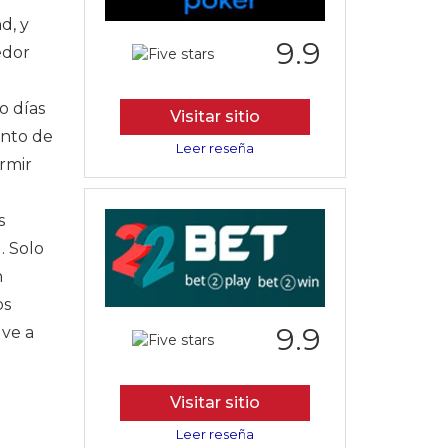
d, y
9.9
edor
o días
Visitar sitio
unto de
Leer reseña
rmir
s
. Solo
n
os
9.9
 ve a
Visitar sitio
Leer reseña