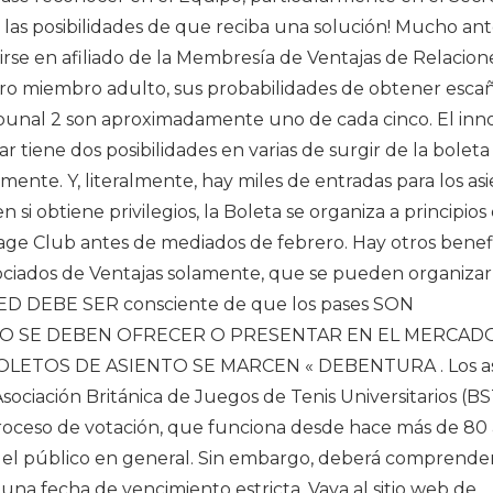
s posibilidades de que reciba una solución! Mucho ant
irse en afiliado de la Membresía de Ventajas de Relacion
ro miembro adulto, sus probabilidades de obtener esca
 tribunal 2 son aproximadamente uno de cada cinco. El in
 tiene dos posibilidades en varias de surgir de la boleta
mente. Y, literalmente, hay miles de entradas para los as
si obtiene privilegios, la Boleta se organiza a principios
ge Club antes de mediados de febrero. Hay otros benefi
iados de Ventajas solamente, que se pueden organizar
STED DEBE SER consciente de que los pases SON
NO SE DEBEN OFRECER O PRESENTAR EN EL MERCAD
LETOS DE ASIENTO SE MARCEN « DEBENTURA . Los as
sociación Británica de Juegos de Tenis Universitarios (BS
oceso de votación, que funciona desde hace más de 80 
a el público en general. Sin embargo, deberá comprende
 una fecha de vencimiento estricta. Vaya al sitio web de