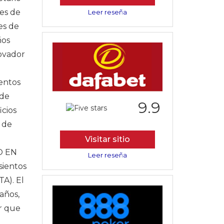
es de
Leer reseña
es de
ños
novador
ientos
 de
9.9
cios
 de
Visitar sitio
O EN
Leer reseña
ientos
TA). El
años,
r que