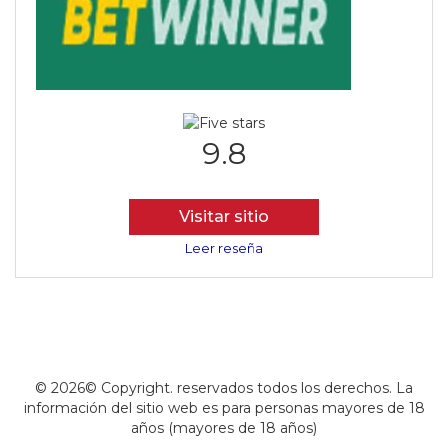
9.8
Visitar sitio
Leer reseña
© 2026© Copyright. reservados todos los derechos. La
información del sitio web es para personas mayores de 18
años (mayores de 18 años)