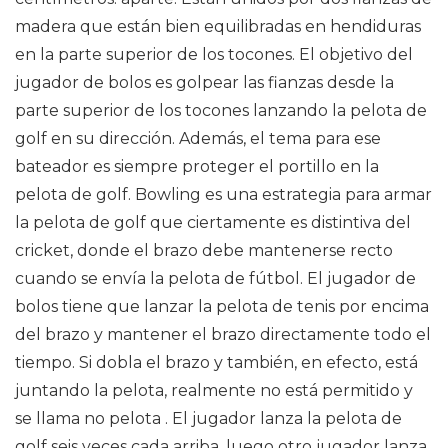
madera que están bien equilibradas en hendiduras
en la parte superior de los tocones. El objetivo del
jugador de bolos es golpear las fianzas desde la
parte superior de los tocones lanzando la pelota de
golf en su dirección. Además, el tema para ese
bateador es siempre proteger el portillo en la
pelota de golf. Bowling es una estrategia para armar
la pelota de golf que ciertamente es distintiva del
cricket, donde el brazo debe mantenerse recto
cuando se envía la pelota de fútbol. El jugador de
bolos tiene que lanzar la pelota de tenis por encima
del brazo y mantener el brazo directamente todo el
tiempo. Si dobla el brazo y también, en efecto, está
juntando la pelota, realmente no está permitido y
se llama no pelota . El jugador lanza la pelota de
golf seis veces cada arriba, luego otro jugador lanza