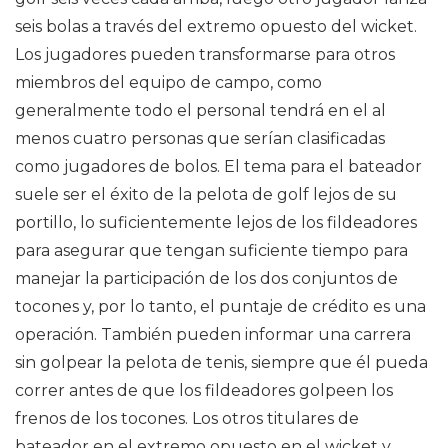
seis bolas a través del extremo opuesto del wicket.
Los jugadores pueden transformarse para otros
miembros del equipo de campo, como
generalmente todo el personal tendrá en el al
menos cuatro personas que serían clasificadas
como jugadores de bolos. El tema para el bateador
suele ser el éxito de la pelota de golf lejos de su
portillo, lo suficientemente lejos de los fildeadores
para asegurar que tengan suficiente tiempo para
manejar la participación de los dos conjuntos de
tocones y, por lo tanto, el puntaje de crédito es una
operación. También pueden informar una carrera
sin golpear la pelota de tenis, siempre que él pueda
correr antes de que los fildeadores golpeen los
frenos de los tocones. Los otros titulares de
bateador en el extremo opuesto en el wicket y