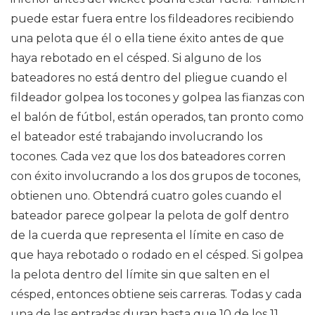
puede estar fuera entre los fildeadores recibiendo
una pelota que él o ella tiene éxito antes de que
haya rebotado en el césped. Si alguno de los
bateadores no está dentro del pliegue cuando el
fildeador golpea los tocones y golpea las fianzas con
el balón de fútbol, ​​están operados, tan pronto como
el bateador esté trabajando involucrando los
tocones. Cada vez que los dos bateadores corren
con éxito involucrando a los dos grupos de tocones,
obtienen uno. Obtendrá cuatro goles cuando el
bateador parece golpear la pelota de golf dentro
de la cuerda que representa el límite en caso de
que haya rebotado o rodado en el césped. Si golpea
la pelota dentro del límite sin que salten en el
césped, entonces obtiene seis carreras. Todas y cada
una de las entradas duran hasta que 10 de los 11