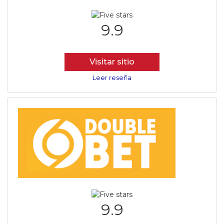
9.9
Visitar sitio
Leer reseña
9.9