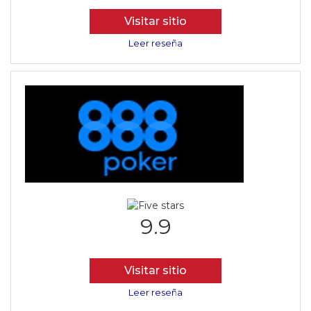
Visitar sitio
Leer reseña
9.9
Visitar sitio
Leer reseña