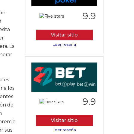
ón.
9.9
o
esita
Visitar sitio
er
Leer reseña
rá. La
enerar
ales.
r a los
ientes
9.9
eón de
n
Visitar sitio
 premio
r sus
Leer reseña