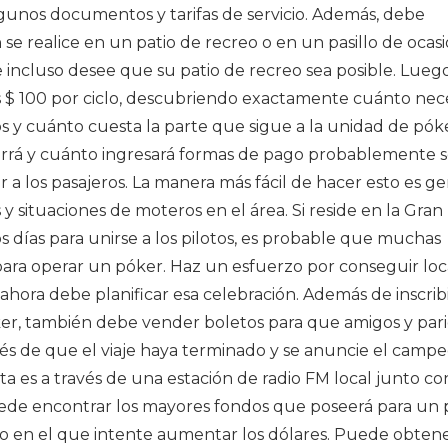
lgunos documentos y tarifas de servicio. Además, debe
e realice en un patio de recreo o en un pasillo de ocasi
incluso desee que su patio de recreo sea posible. Lueg
os $ 100 por ciclo, descubriendo exactamente cuánto nec
 y cuánto cuesta la parte que sigue a la unidad de pók
rá y cuánto ingresará formas de pago probablemente se
r a los pasajeros. La manera más fácil de hacer esto es g
 y situaciones de moteros en el área. Si reside en la Gran
 días para unirse a los pilotos, es probable que muchas
para operar un póker. Haz un esfuerzo por conseguir loc
ahora debe planificar esa celebración. Además de inscribi
ker, también debe vender boletos para que amigos y par
és de que el viaje haya terminado y se anuncie el camp
sta es a través de una estación de radio FM local junto co
puede encontrar los mayores fondos que poseerá para un
o en el que intente aumentar los dólares. Puede obtene