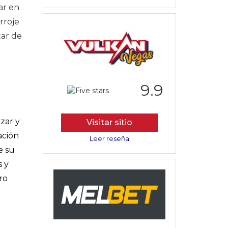
ar en
rroje
tar de
9.9
zar y
Visitar sitio
ación
Leer reseña
e su
s y
ro