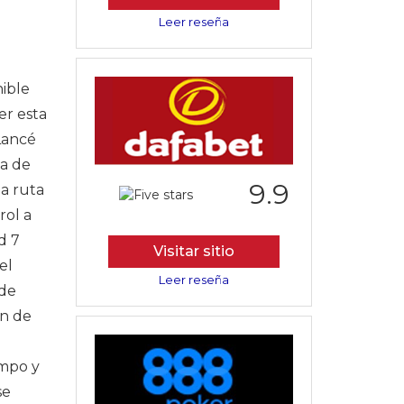
Leer reseña
nible
er esta
Lancé
ma de
9.9
na ruta
rol a
d 7
Visitar sitio
el
Leer reseña
 de
ón de
empo y
se