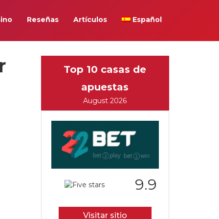
ino
Reseñas
Artículos
Español
r
Top 10 casas de
apuestas
August 2026
9.9
Visitar sitio