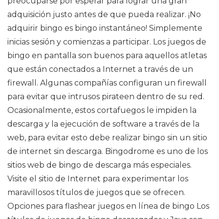
preocuparse por esperar para lograr una gran
adquisición justo antes de que pueda realizar. ¡No
adquirir bingo es bingo instantáneo! Simplemente
inicias sesión y comienzas a participar. Los juegos de
bingo en pantalla son buenos para aquellos atletas
que están conectados a Internet a través de un
firewall. Algunas compañías configuran un firewall
para evitar que intrusos pirateen dentro de su red.
Ocasionalmente, estos cortafuegos le impiden la
descarga y la ejecución de software a través de la
web, para evitar esto debe realizar bingo sin un sitio
de internet sin descarga. Bingodrome es uno de los
sitios web de bingo de descarga más especiales.
Visite el sitio de Internet para experimentar los
maravillosos títulos de juegos que se ofrecen.
Opciones para flashear juegos en línea de bingo Los