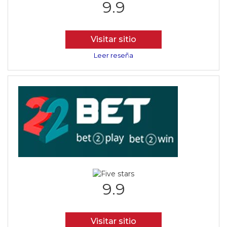
9.9
Visitar sitio
Leer reseña
9.9
Visitar sitio