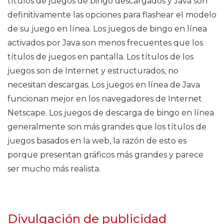
títulos de juegos de bingo descargados y Java son
definitivamente las opciones para flashear el modelo
de su juego en línea. Los juegos de bingo en línea
activados por Java son menos frecuentes que los
títulos de juegos en pantalla. Los títulos de los
juegos son de Internet y estructurados, no
necesitan descargas. Los juegos en línea de Java
funcionan mejor en los navegadores de Internet
Netscape. Los juegos de descarga de bingo en línea
generalmente son más grandes que los títulos de
juegos basados ​​en la web, la razón de esto es
porque presentan gráficos más grandes y parece
ser mucho más realista.
Divulgación de publicidad