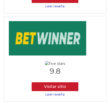
Leer reseña
9.8
Visitar sitio
Leer reseña