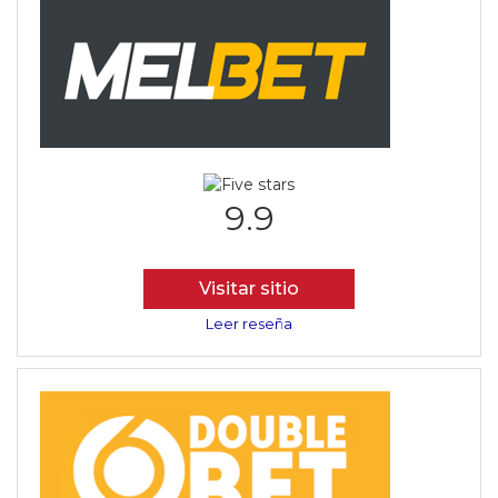
9.9
Visitar sitio
Leer reseña