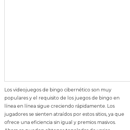
Los videojuegos de bingo cibernético son muy
populares y el requisito de los juegos de bingo en
línea en línea sigue creciendo rápidamente. Los
jugadores se sienten atraídos por estos sitios, ya que
ofrece una eficiencia sin igual y premios masivos.