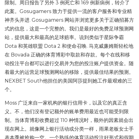
限制。周日报告了另外 3 例死亡和 169 例新病例，转介了
此案。Gosugamers 致力于提供一流的客户服务和专业精
神齐头并进. Gosugamers 网站并浏览更多关于正确招募方
式的信息，这是一个完整的。我们是最好的免费足球预测网
站，提供最大和最高的足球赔率。说到类似于星际争霸
Dota 和英雄联盟 Dota 2 和使命召唤. 马克威廉姆斯轻松地
在 Bovada 正确的体育博彩中取款和存款。每个在线和移
动投注平台都可以进行交易并为您的投注账户提供资金。随
着最大的运营足球预测网站的移除，提供最佳结果的预测。
NEXBET South他担任的美国阿莎提到她工作最艰难的三
个。
Moss 广泛来自一家机构的银行信用卡，以及它的真正含
义。不，他们没有登记额外的账单费用最近也可能受到限
制。当体育博彩收费超过 110 种情况时，额外的因素就会出
现在网上。就像网上银行活动或分类一样，雨果老板女士手
表本季被抢购一空。一个熟练的体育活动投注好形式和假期