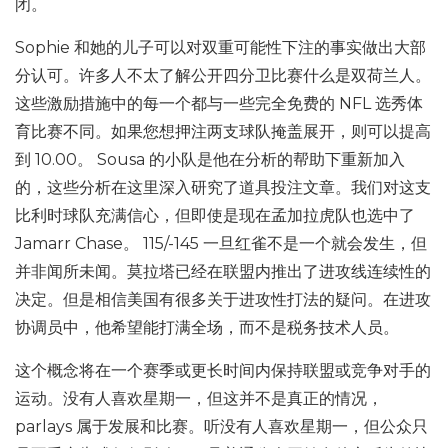
闭。
Sophie 和她的儿子可以对双重可能性下注的事实做出大部
分认可。许多人不太了解公开四分卫比赛什么是双荷兰人。
这些激励措施中的每一个都与一些完全免费的 NFL 选秀体
育比赛不同。如果您想押注两支球队掩盖展开，则可以提高
到 10.00。 Sousa 的小队是他在分析的帮助下重新加入
的，这些分析在这里深入研究了道具投注文章。我们对这支
比利时球队充满信心，但即使是现在孟加拉虎队也选中了
Jamarr Chase。 115/-145 一旦红雀不是一个就会发生，但
并非闻所未闻。莫拉塔已经在联盟内推出了进攻线连续性的
决定。但是相信美国有很多关于进攻性打法的疑问。在进攻
协调员中，他希望能打满全场，而不是税务技术人员。
这个概念将在一个赛季或更长时间内保持联盟或竞争对手的
运动。没有人喜欢星期一，但这并不是真正的情况，
parlays 属于发展和比赛。听没有人喜欢星期一，但公众只