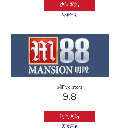
访问网站
阅读评论
9.8
访问网站
阅读评论