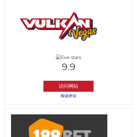
9.9
访问网站
阅读评论