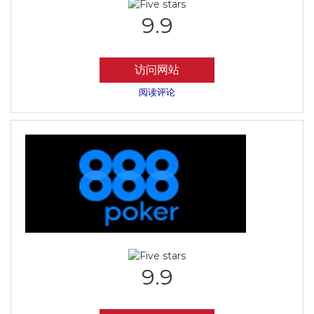
9.9
访问网站
阅读评论
9.9