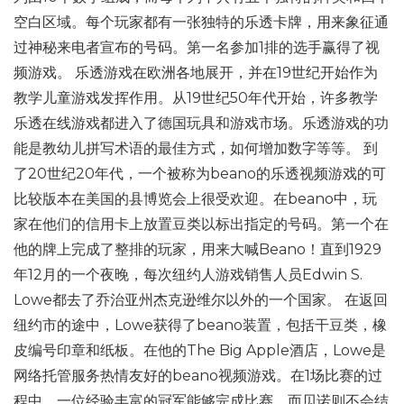
空白区域。每个玩家都有一张独特的乐透卡牌，用来象征通
过神秘来电者宣布的号码。第一名参加1排的选手赢得了视
频游戏。 乐透游戏在欧洲各地展开，并在19世纪开始作为
教学儿童游戏发挥作用。从19世纪50年代开始，许多教学
乐透在线游戏都进入了德国玩具和游戏市场。乐透游戏的功
能是教幼儿拼写术语的最佳方式，如何增加数字等等。 到
了20世纪20年代，一个被称为beano的乐透视频游戏的可
比较版本在美国的县博览会上很受欢迎。在beano中，玩
家在他们的信用卡上放置豆类以标出指定的号码。第一个在
他的牌上完成了整排的玩家，用来大喊Beano！直到1929
年12月的一个夜晚，每次纽约人游戏销售人员Edwin S.
Lowe都去了乔治亚州杰克逊维尔以外的一个国家。 在返回
纽约市的途中，Lowe获得了beano装置，包括干豆类，橡
皮编号印章和纸板。在他的The Big Apple酒店，Lowe是
网络托管服务热情友好的beano视频游戏。在1场比赛的过
程中，一位经验丰富的冠军能够完成比赛，而贝诺则不会结