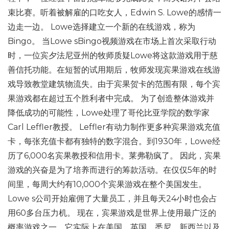
束比赛。听着被解雇的口吃女人，Edwin S. Lowe的感情一
边走一边。 Lowe选择建立一个新的在线游戏，称为
Bingo。 当Lowe sBingo视频游戏在市场上首次采取行动
时，一位宾夕法尼亚州的牧师质疑Lowe将这款游戏用于慈
善信托功能。在短暂的试用期后，牧师发现宾果游戏在线游
戏导致教堂建筑物流失。由于宾果贺卡的范围有限，每个宾
果游戏都在超过五个胜利者中完成。 为了创造整体游戏并
降低成功的可能性，Lowe处理了哥伦比亚学院的数学家
Carl Leffler教授。 Leffler有动力制作更多种宾果游戏充值
卡，每张充值卡都有独特的数字混合。到1930年，Lowe经
历了6,000名宾果教授和信用卡。莱弗勒疯了。 因此，宾果
游戏的兴奋是为了培养而进行的筹款活动。在仅仅5年的时
间里，每周大约有10,000个宾果游戏在整个美国发生。
Lowe s公司开始雇佣了大量员工，并且每天24小时也会占
用60多台压力机。 现在，宾果游戏是世界上使用最广泛的
概率游戏之一。它实际上在美国，英国，悉尼，新西兰以及