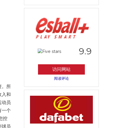
9.9
访问网站
阅读评论
资。所
收入和
运动员
有一个
您控
些球员