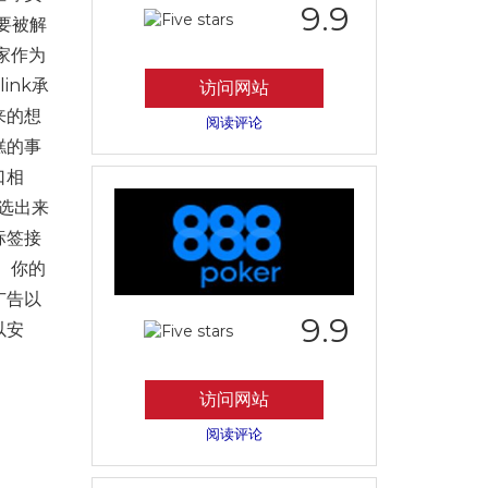
9.9
要被解
家作为
ink承
访问网站
来的想
阅读评论
糕的事
口相
选出来
标签接
。你的
广告以
9.9
以安
访问网站
阅读评论