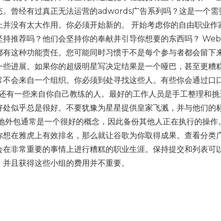
。曾经有过真正无法运营的adwords广告系列吗？这是一个需
上并没有太大作用。你必须开始新的。 开始考虑你的自由职业作
推荐吗？他们会坚持你的奉献并引导你想要的东西吗？ Webl
都有这种功能责任。您可能同时习惯于不是每个参与者都会留下
一些进展。如果你的超级明星写决定结果是一个哑巴，甚至更糟
常不会来自一个组织。你必须到处寻找这些人。有些你会通过口
站，还有一些来自你自己教练的人。最好的工作人员是手工整理和挑
好处似乎总是很好。不要犹豫为星星提供皇家飞溅，并与他们的
效地外包通常是一个很好的概念，因此备份其他人正在执行的操作
你想在雅虎上有效排名，那么就让谷歌为你取得成果。查看分类
会在非常重要的事情上进行糟糕的职业生涯。保持提交和列表可
，并且获得这些小组的费用并不重要。