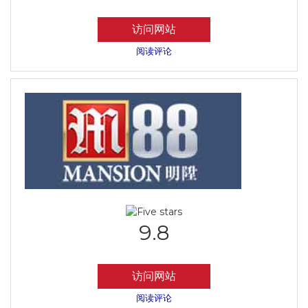
访问网站
阅读评论
9.8
访问网站
阅读评论