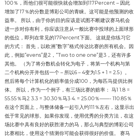
100％，而他们很可能很快就会增加到117Percent – 因此
增加了17％的分数是博彩公司的青睐。这可能是他预测的收
益率。 所以，由于你的目的应该是试图不断建议赛马机会
进一步对你有利，你应该注意从一般比赛中投球的上面球形
的低位，即列在常见的17Percent下面。 这就是你练习它
的方式： 首先，以欧洲“数字”格式传达比赛的所有机会。因
此，例如“evens”是2，“Two to one one”是3，还有许多
其他。 （为了将分数机会转化为电子，将第一个机构与第
二个机构分开并包括一个 – 所以6 – 4变为1.5 + 1 = 2.5）。
然后将每个计算机化的赔率值分成100，为每匹马提供比例
体。 所以，作为一个例子，有三场比赛的赔率： 马1 1.8 =
55.55％马2 3.3 = 30.30％马3 4. = 25.00％——- 110.85％
在这个页面上，与整体储备一起引入约111％左右，这显示出
低于常见的球形。如果你发现，使用优秀的分类方法，在这
场比赛中具有良好的获胜潜力的马，那么与典型的博彩公司
比赛相比，使用这个猜测你可能会获得很好的价值。 赛马