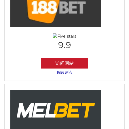
9.9
访问网站
阅读评论