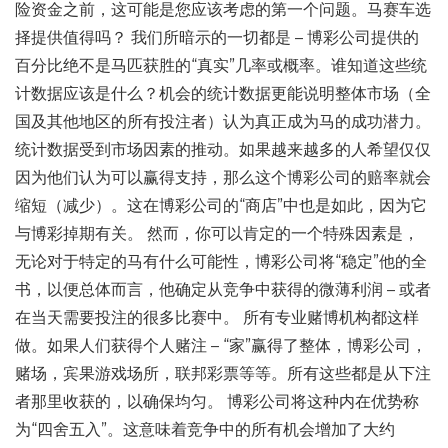
险资金之前，这可能是您应该考虑的第一个问题。马赛车选
择提供值得吗？ 我们所暗示的一切都是 – 博彩公司提供的
百分比绝不是马匹获胜的“真实”几率或概率。谁知道这些统
计数据应该是什么？机会的统计数据更能说明整体市场（全
国及其他地区的所有投注者）认为真正成为马的成功潜力。
统计数据受到市场因素的推动。如果越来越多的人希望仅仅
因为他们认为可以赢得支持，那么这个博彩公司的赔率就会
缩短（减少）。这在博彩公司的“商店”中也是如此，因为它
与博彩掉期有关。 然而，你可以肯定的一个特殊因素是，
无论对于特定的马有什么可能性，博彩公司将“稳定”他的全
书，以便总体而言，他确定从竞争中获得的微薄利润 – 或者
在当天需要投注的很多比赛中。 所有专业赌博机构都这样
做。如果人们获得个人赌注 – “家”赢得了整体，博彩公司，
赌场，宾果游戏场所，联邦彩票等等。所有这些都是从下注
者那里收获的，以确保均匀。 博彩公司将这种内在优势称
为“四舍五入”。这意味着竞争中的所有机会增加了大约