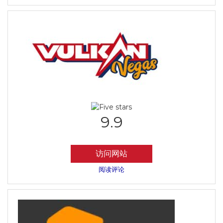
9.9
访问网站
阅读评论