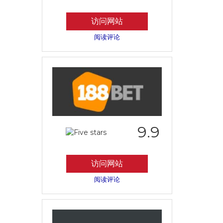
访问网站
阅读评论
9.9
访问网站
阅读评论