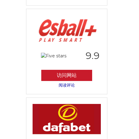
9.9
访问网站
阅读评论