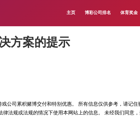
主页
博彩公司排名
体育奖金
决方案的提示
游戏公司累积赌博交付和特别优惠。 所有信息仅供参考，请记住
法律法规或法规的情况下使用本网站上的信息。 未经我们同意，