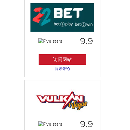
9.9
访问网站
阅读评论
9.9