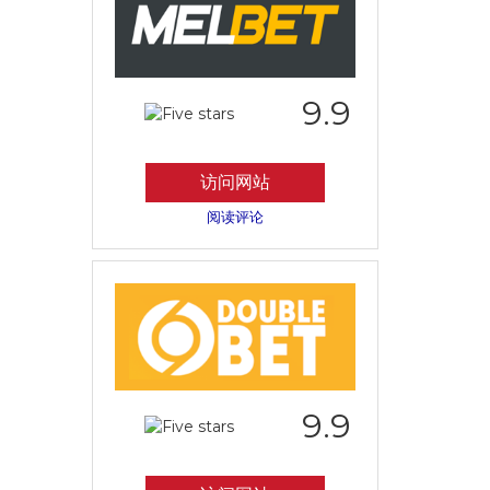
9.9
访问网站
阅读评论
9.9