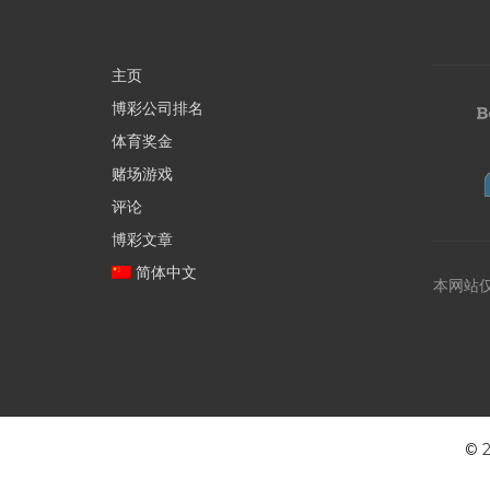
主页
博彩公司排名
体育奖金
赌场游戏
评论
博彩文章
简体中文
本网站
©