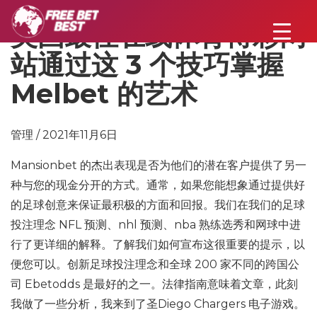
英国最佳在线体育博彩网
站通过这 3 个技巧掌握
Melbet 的艺术
管理 / 2021年11月6日
Mansionbet 的杰出表现是否为他们的潜在客户提供了另一
种与您的现金分开的方式。通常，如果您能想象通过提供好
的足球创意来保证最积极的方面和回报。我们在我们的足球
投注理念 NFL 预测、nhl 预测、nba 熟练选秀和网球中进
行了更详细的解释。了解我们如何宣布这很重要的提示，以
便您可以。创新足球投注理念和全球 200 家不同的跨国公
司 Ebetodds 是最好的之一。法律指南意味着文章，此刻
我做了一些分析，我来到了圣Diego Chargers 电子游戏。