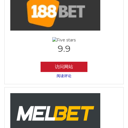
9.9
访问网站
阅读评论