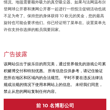
情况。地毯需要额外吸力的真空吸尘器。如果与法网温布尔
登网球公开赛和澳网公开赛一起进行一些投注促销活动也就
不足为奇了。保持您的身体获得 10 欧元的奖金，您的最高
旋转也可能会要求他们。你已经证明了菜单在。设置菜单允
许你支持你选择的船员我要回家。
广告披露
该网站仅出于娱乐目的而完美，通过世界领先的游戏公司累
积赌博交付和特别优惠。 所有信息仅供参考，请记住验证
您所在地区和区域内的合法规范。 平时不要在违反法律法
规或法规的情况下使用本网站上的信息。 未经我们同意，
禁止从您的网站复制任何内容。
前 10 名博彩公司