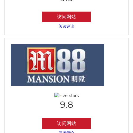
访问网站
阅读评论
9.8
访问网站
阅读评论