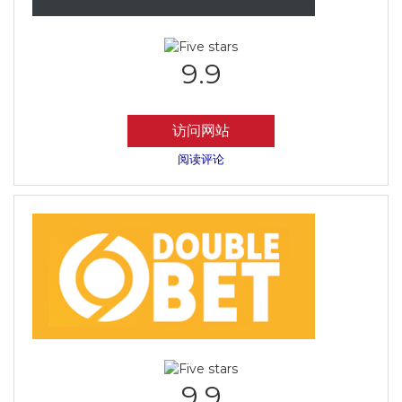
9.9
访问网站
阅读评论
9.9