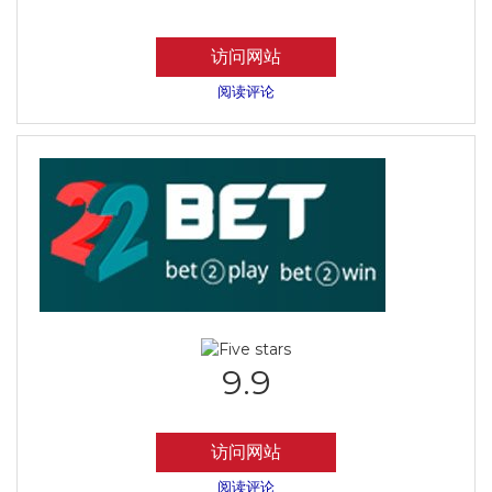
访问网站
阅读评论
9.9
访问网站
阅读评论