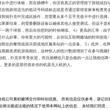
择从中进行体验，而在插槽中，你没有真正的管理按下按钮或拉
过在线获得适当的电话号码或标志或是否通过获得皇家来检查奖
剪辑扑克中完成此操作，您需要从多个五手充值卡中进行选择。
如果要结束，则需要删除设备以确保其他人接受测试。但这不是
一两个球形，然后在你想到的时候继续。 4）更高的汇率：由
是什么好事。你有更大的可能性，从你玩互联网赌场的时间创造
附近的餐馆或俱乐部或地区服务站的一点设备。 5）此外，在
线视频老虎机游戏相比，这种惊人的统计数据增加了在参与视频
有动机，扑克非常受欢迎，而且插槽也只是合格的一点让我相信两
动。更多的是那些喜欢你的机器无人机的人。
游戏公司累积赌博交付和特别优惠。 所有信息仅供参考，请记住
法律法规或法规的情况下使用本网站上的信息。 未经我们同意，