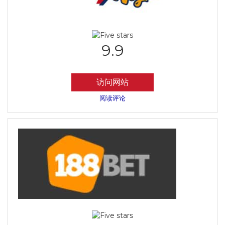
9.9
访问网站
阅读评论