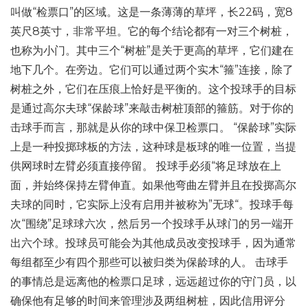
叫做“检票口”的区域。这是一条薄薄的草坪，长22码，宽8
英尺8英寸，非常平坦。它的每个结论都有一对三个树桩，
也称为小门。其中三个“树桩”是关于更高的草坪，它们建在
地下几个。在旁边。它们可以通过两个实木“箍”连接，除了
树桩之外，它们在压痕上恰好是平衡的。这个投球手的目标
是通过高尔夫球“保龄球”来敲击树桩顶部的箍筋。对于你的
击球手而言，那就是从你的球中保卫检票口。 “保龄球”实际
上是一种投掷球板的方法，这种球是板球的唯一位置，当提
供网球时左臂必须直接停留。 投球手必须“将足球放在上
面，并始终保持左臂伸直。如果他弯曲左臂并且在投掷高尔
夫球的同时，它实际上没有启用并被称为”无球“。投球手每
次“围绕”足球球六次，然后另一个投球手从球门的另一端开
出六个球。投球员可能会为其他成员改变投球手，因为通常
每组都至少有四个那些可以被归类为保龄球的人。 击球手
的事情总是远离他的检票口足球，远远超过你的守门员，以
确保他有足够的时间来管理涉及两组树桩，因此信用评分