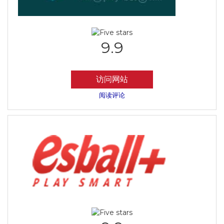
9.9
访问网站
阅读评论