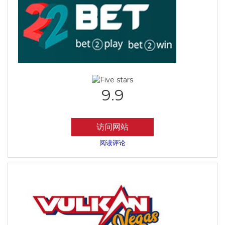
9.9
访问网站
阅读评论