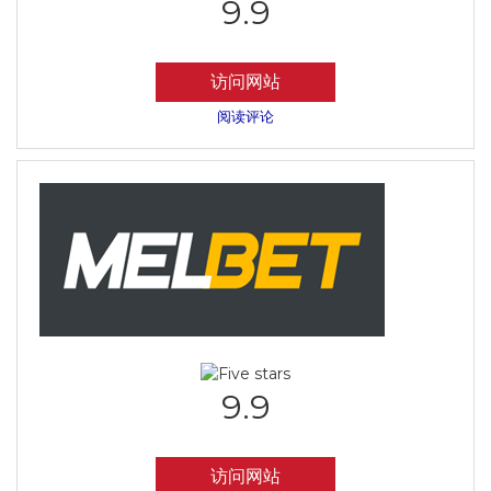
9.9
访问网站
阅读评论
9.9
访问网站