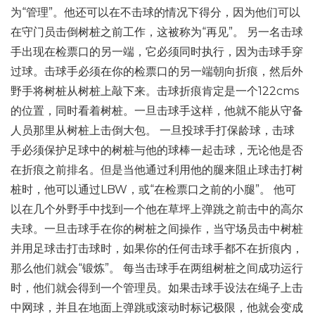
为“管理”。他还可以在不击球的情况下得分，因为他们可以
在守门员击倒树桩之前工作，这被称为“再见”。 另一名击球
手出现在检票口的另一端，它必须同时执行，因为击球手穿
过球。击球手必须在你的检票口的另一端朝向折痕，然后外
野手将树桩从树桩上敲下来。击球折痕肯定是一个122cms
的位置，同时看着树桩。一旦击球手这样，他就不能从守备
人员那里从树桩上击倒大包。 一旦投球手打保龄球，击球
手必须保护足球中的树桩与他的球棒一起击球，无论他是否
在折痕之前排名。但是当他通过利用他的腿来阻止球击打树
桩时，他可以通过LBW，或“在检票口之前的小腿”。 他可
以在几个外野手中找到一个他在草坪上弹跳之前击中的高尔
夫球。一旦击球手在你的树桩之间操作，当守场员击中树桩
并用足球击打击球时，如果你的任何击球手都不在折痕内，
那么他们就会“锻炼”。 每当击球手在两组树桩之间成功运行
时，他们就会得到一个管理员。如果击球手设法在绳子上击
中网球，并且在地面上弹跳或滚动时标记极限，他就会变成