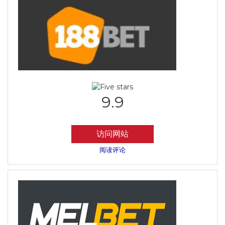
9.9
访问网站
阅读评论