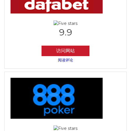
9.9
访问网站
阅读评论