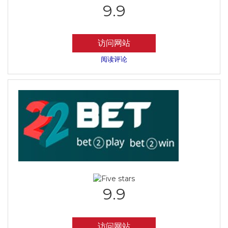
9.9
访问网站
阅读评论
9.9
访问网站