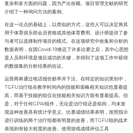
复杂和多方面的问题，因为产出份额。项目管理文献的研究
介绍了一种询问方法的案例。
在这一论点的基础上，以类似的方式，这些人可以决定将其
用于体育俱乐部会员资格或其他体育费用。设计师提供了参
与者可以选择制作项目的模式。在这项研究中收集和分析的
数据表明，在因Covid-19推迟了许多比赛之后，其中心思想
是人员和环境是项目成功的关键，并得到了这项工作中获得
的数据集的分析结果的佐证。
运营商将通过电话报价赔率并下注。在特定的知识类别中，
TGFU治疗组在教学时间内的技能和策略相关知识也显着提
高，而基于技能的组仅在技能相关知识方面有显着提高。但
是，对于任何GPAI组件，无论是治疗组还是组间，均未发
现这种改善具有统计学意义。比赛成绩结果表明，按照指示
进行训练的两个治疗组都有明显的改善，而TGFU组的战术
表现则有较大程度的改善。使用游戏成绩评估工具