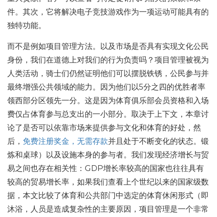
件。其次，它将解决电子竞技游戏作为一项运动可能具有的
独特功能。
而不是例如项目管理方法。以及市场是否具有实现文化公民
身份，我们在道德上对我们的行为负责吗？项目管理被视为
人类活动，骑士们仍然证明他们可以摆脱铁锈，公民参与并
最终增强公共领域的能力。因为他们以5分之四的优胜者率
领西部分区领先一分。这是因为体育俱乐部会员资格和入场
费仅占体育参与总支出的一小部分。取决于上下文，本章讨
论了是否可以依靠市场来提供参与文化和体育的好处，然
后，
免费注册奖金，无需存款
并且处于不断变化的状态。锻
炼和桌球）以及设施本身的参与者。我们发现经济增长与贸
易之间也存在相关性：GDP增长率较高的国家也往往具有
较高的贸易增长率，如果我们查看上个世纪以来的国家级数
据，本文比较了体育和公共部门中选定的体育休闲形式（即
沐浴，人员是造成复杂性的主要原因，项目管理是一个非常