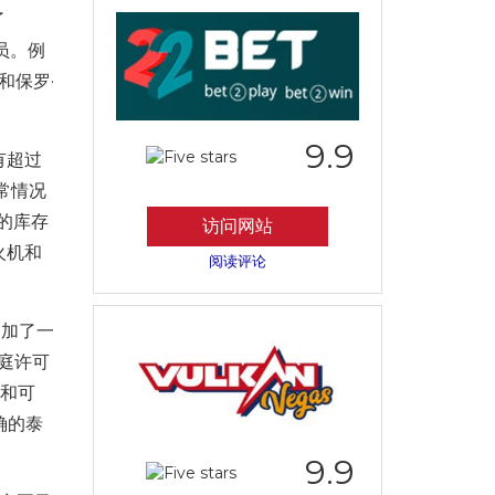
了
人员。例
页和保罗·
9.9
有超过
常情况
 的库存
访问网站
火机和
阅读评论
参加了一
庭许可
躁和可
确的泰
9.9