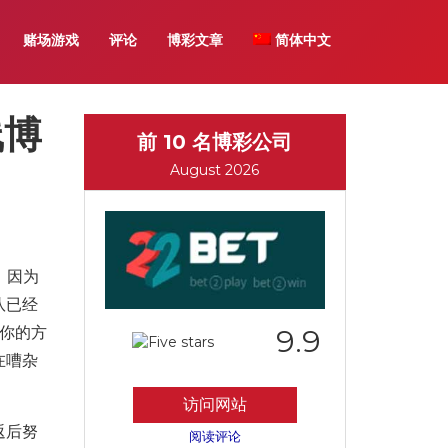
赌场游戏
评论
博彩文章
简体中文
线博
前 10 名博彩公司
August 2026
。因为
队已经
你的方
9.9
在嘈杂
访问网站
返后努
阅读评论