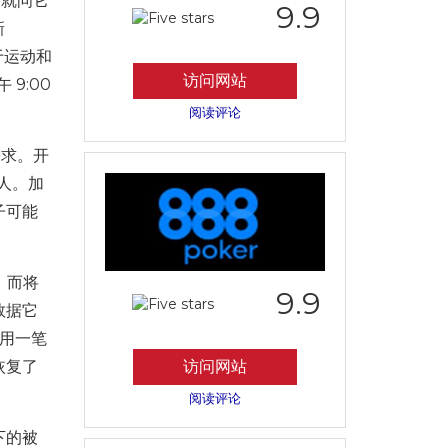
始就问它
9.9
新
于运动和
访问网站
9:00
阅读评论
需求。开
人。加
子可能
。
a，而将
9.9
数据它
并用一笔
恢复了
访问网站
阅读评论
下的被