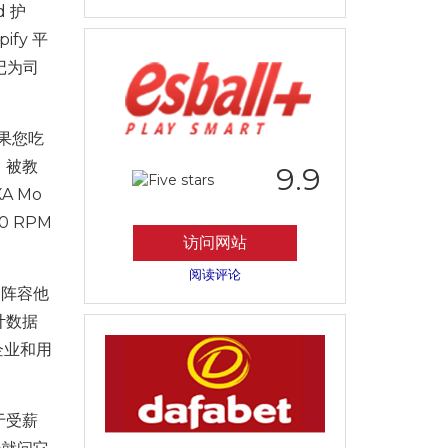
 护
ify 平
记为司
如果您吃
。被教
9.9
 Mo
0 RPM
访问网站
阅读评论
个阵容他
计数据
企业和用
于受薪