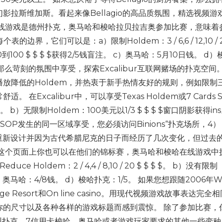
幻影拉斯维加斯。看起来像Bellagio的高品质氛围，精选视频游
在线游戏是德州扑克，奥马哈和梭哈拉贝拉吉奥参加比赛，意味着
表的边界，它们可以是：a）限制Holdem：3 / 6,6 / 12,10 / 20
：500到100 $ $ $ $获得2/5钱盲注。 c）奥马哈：5月10日钱。 d
egas为了在不那么苛刻的氛围中享受，探索Excalibur互联网赌场的扑克空
放降低的Holdem，并热衷于新手热情友好的规则，例如限制
Excalibur中，可以享受Texas Holdem或7 Cards S
。 b）无限制Holdem：100美元以1/3 $ $ $ $窗口阴影获得ins
SOP发生的同一区域享受，您必须访问Binions“扑克场所，4）
经过重新设计并因为古代希腊尼克的日子而经历了几次变化，但过去
在这个页面上你也可以在他们的锦标赛，奥马哈和梭哈在线游戏中
e Holdem：2 / 4,4 / 8,10 / 20 $ $ $ $。 b）没有限制
c）奥马哈：4/8钱。 d）梭哈扑克：1/5。 如果您想跟随2006年
age Resort和On line casino。用现代视频游戏故事表达完全
你的尺寸以及各种各样的游戏标题而感到震惊。 除了参加比赛，
以选择德州扑克，7信用卡梭哈，奥马哈或者游戏玩家要求的其他一些变