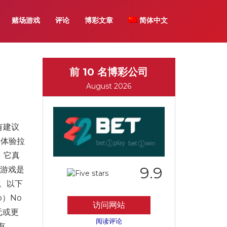
赌场游戏
评论
博彩文章
简体中文
前 10 名博彩公司
August 2026
有建议
望体验拉
。它真
9.9
频游戏是
m。以下
 b）No
访问网站
美元或更
阅读评论
拥有