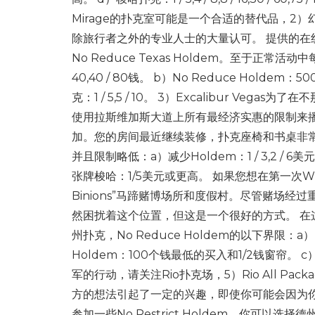
Mirage的扑克室可能是一个合适的替代品，2）
除旅行者之外的专业人士的大量认可。 提供的
No Reduce Texas Holdem。至于正常活动中每个
40,40 / 80钱。 b）No Reduce Holdem
克：1 / 5,5 / 10。 3）Excalibur V
使用拉斯维加斯大道上所有最经济实惠的限制来播
加。您的房间最近继续装修，扑克座椅和书桌非常舒适。 在
并且限制略低：a）减少Holdem：1 / 3,2 / 6美元
张牌梭哈：1/5美元或更高。 如果您想在第一次W
Binions”马蹄赌博场所和度假村。尽管赌场
然困扰着这个位置，但这是一个很好的方式。 
州扑克，No Reduce Holdem的以下界限：a）Reduc
Holdem：100个钱最低的买入和1/2钱窗帘。 
军的行动，请关注Rio扑克场，5）Rio All Pack
方的想法引起了一定的兴趣，即使你可能会因为
参加一些No Restrict Holdem，你可