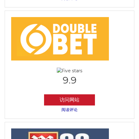
9.9
访问网站
阅读评论