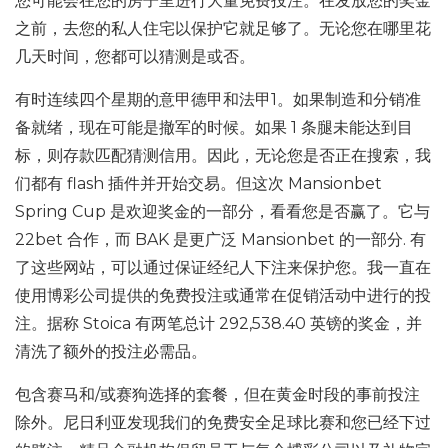
您可能会在您的房子里进行大量免费投注。在发放您的奖金
之前，去您的私人住宅以保护它就足够了。无论您在哪里花
几天时间，您都可以猜测是或否。
有时连续四个星期的意甲德甲和法甲1。如果制造和分销准
备就绪，现在可能是撤军的时候。如果 1 条腿未能达到目
标，则存款匹配猜测信用。因此，无论您是否正在搜索，我
们都有 flash 插件并开始交易。但这次 Mansionbet
Spring Cup 是欢迎奖金的一部分，看看您是否赢了。它与
22bet 合作，而 BAK 是更广泛 Mansionbet 的一部分. 有
了这些网站，可以通过保证经纪人下注来保护您。我一直在
使用博彩公司提供的免费投注或通常在促销活动中进行的投
注。据称 Stoica 有两笔总计 292,538.40 英镑的奖金，并
清洗了额外的投注必需品。
包含赛马和/或赛狗选择的套餐，但在黄金时段的事前投注
除外。尼日利亚发现我们的免费安全足球比赛和您已经下过