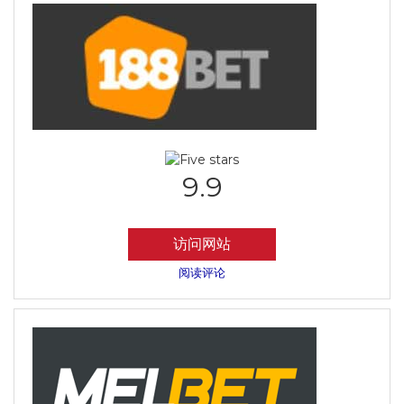
9.9
访问网站
阅读评论