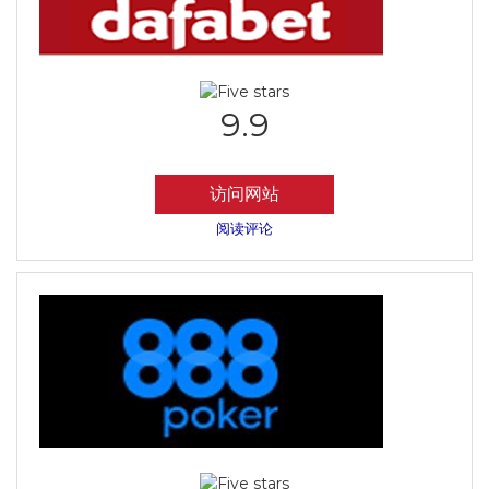
9.9
访问网站
阅读评论