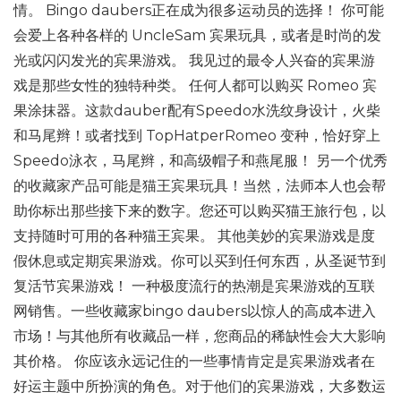
情。 Bingo daubers正在成为很多运动员的选择！ 你可能
会爱上各种各样的 UncleSam 宾果玩具，或者是时尚的发
光或闪闪发光的宾果游戏。 我见过的最令人兴奋的宾果游
戏是那些女性的独特种类。 任何人都可以购买 Romeo 宾
果涂抹器。这款dauber配有Speedo水洗纹身设计，火柴
和马尾辫！或者找到 TopHatperRomeo 变种，恰好穿上
Speedo泳衣，马尾辫，和高级帽子和燕尾服！ 另一个优秀
的收藏家产品可能是猫王宾果玩具！当然，法师本人也会帮
助你标出那些接下来的数字。您还可以购买猫王旅行包，以
支持随时可用的各种猫王宾果。 其他美妙的宾果游戏是度
假休息或定期宾果游戏。你可以买到任何东西，从圣诞节到
复活节宾果游戏！ 一种极度流行的热潮是宾果游戏的互联
网销售。一些收藏家bingo daubers以惊人的高成本进入
市场！与其他所有收藏品一样，您商品的稀缺性会大大影响
其价格。 你应该永远记住的一些事情肯定是宾果游戏者在
好运主题中所扮演的角色。对于他们的宾果游戏，大多数运