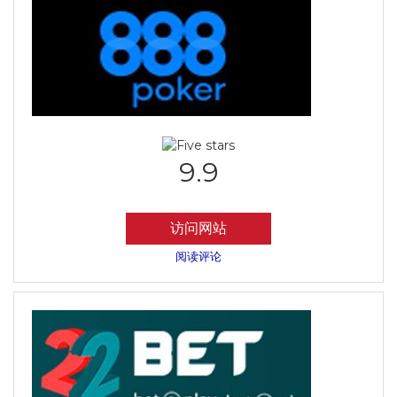
9.9
访问网站
阅读评论