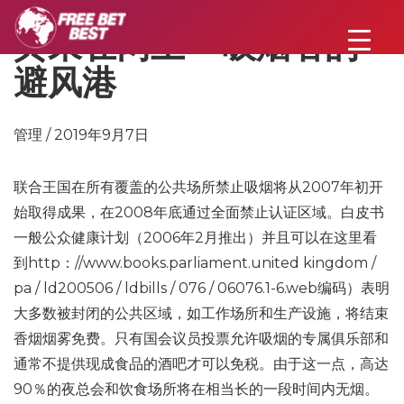
宾果在网上 – 吸烟者的
避风港
管理 / 2019年9月7日
联合王国在所有覆盖的公共场所禁止吸烟将从2007年初开
始取得成果，在2008年底通过全面禁止认证区域。白皮书
一般公众健康计划（2006年2月推出）并且可以在这里看
到http：//www.books.parliament.united kingdom /
pa / ld200506 / ldbills / 076 / 06076.1-6.web编码）表明
大多数被封闭的公共区域，如工作场所和生产设施，将结束
香烟烟雾免费。只有国会议员投票允许吸烟的专属俱乐部和
通常不提供现成食品的酒吧才可以免税。由于这一点，高达
90％的夜总会和饮食场所将在相当长的一段时间内无烟。