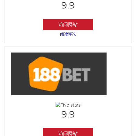
9.9
访问网站
阅读评论
9.9
访问网站