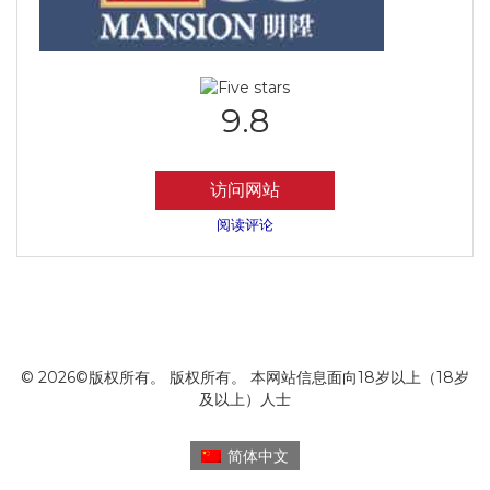
9.8
访问网站
阅读评论
© 2026©版权所有。 版权所有。 本网站信息面向18岁以上（18岁
及以上）人士
简体中文