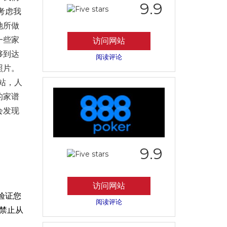
9.9
考虑我
她所做
一些家
访问网站
够到达
阅读评论
照片。
站，人
的家谱
会发现
9.9
访问网站
验证您
阅读评论
禁止从