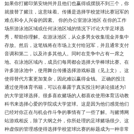
如果你打赌印第安纳州并且他们也赢得或摆脱不到三个，你
就接替了赌注，这意味着。传播是选择学校篮球比赛冠军的
难点和令人兴奋的因素。 你的办公室游泳池区 在你的工作
场所游泳池区域或任何泳池区域的情况下讨论大学足球选
秀，帮助你理解。在游泳池区，从众多男女收集现金并集中
存放。然后，这笔钱将在市场上支付给冠军，并且通常支付
音调和第二，以及许多其他人。同时在竞争中占有一席之
地。在泳池区域内，成员们每周都会选择大学棒球比赛。在
许多游泳池中，使用舞台传播选择游戏标题（见上文）。这
使得替代方案更加复杂，因此难以赢得金钱。 正确的投注
通过使用体育书籍，可以在暴露于真实投注时谈论描述为1
的大学篮球选择。很多喜欢赌场的人都喜欢使用体育活动教
科书来选择心爱的学院或大学篮球。这是因为他们感觉他们
已经对你正在与机会作斗争的事情有了一些了解。与赌博网
站游戏相反，除了大纲之外，你所处理的足球赌场很少。这
种虚假的管理感使得选择学校篮球比赛的标题成为一种非常