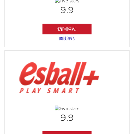
9.9
访问网站
阅读评论
9.9