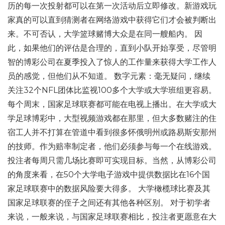
历的每一次投射都可以在第一次活动后立即修改。新游戏玩
家真的可以直到猜测者在网络游戏中获得它们才会被判断出
来。不可否认，大学篮球赌博大众是在同一艘船内。 因
此，如果他们的评估是合理的，直到小队开始享受，尽管明
智的博彩公司在夏季投入了惊人的工作量来获得大学工作人
员的感觉，但他们从不知道。 数字元素：毫无疑问，继续
关注32个NFL团体比监视100多个大学或大学班组更容易。
每个周末，国家足球联赛都可能在电视上播出。在大学或大
学足球博彩中，大型视频游戏都在那里，但大多数赌注的住
宿工人并不打算在管道中看到很多怀俄明州或路易斯安那州
的技师。作为赔率制定者，他们必须参与每一个在线游戏。
投注者每周只需几场比赛即可实现目标。当然，从博彩公司
的角度来看，在50个大学电子游戏中提供数据比在16个国
家足球联赛中的数据风险要大得多。 大学橄榄球比赛及其
国家足球联赛的侄子之间还有其他各种区别。 对于初学者
来说，一般来说，与国家足球联赛相比，投注者更愿意在大