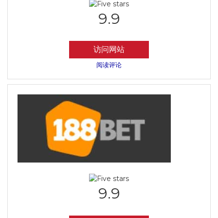
9.9
访问网站
阅读评论
9.9