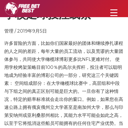
学校足球投注线索
管理 / 2019年9月5日
许多冒险的方面，比如你们国家最好的团体和继续挣扎课程
的人之间的差距，每年大量的员工流动，以及荒谬的大量团
体参与，共同使大学橄榄球博彩更多比NFL更难对付。 使
用学校烤架策略目前100％的高尔夫挥杆，投注者可以聪明
地成为经验丰富的博彩公司的一部分，研究这三个关键因
素： 空间组成部分：在大学橄榄球比赛中，高层组和中段
与下组之间的真正区别可能是巨大的。一旦你有了这种情
况，特定的赔率标准就会走出你的窗口。例如，如果您在高
速公路上拥有俄亥俄州立大学甚至是南加州大学，那么与印
第安纳州或亚利桑那州相比，其能力水平可能会如此之高，
以至于它将抵消这些船员可能拥有的任何住宅产业优势。当