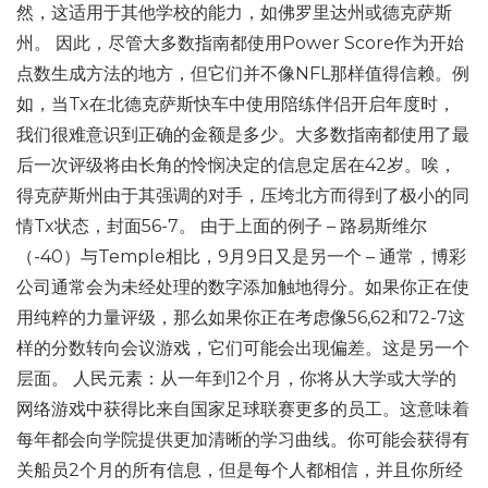
然，这适用于其他学校的能力，如佛罗里达州或德克萨斯
州。 因此，尽管大多数指南都使用Power Score作为开始
点数生成方法的地方，但它们并不像NFL那样值得信赖。例
如，当Tx在北德克萨斯快车中使用陪练伴侣开启年度时，
我们很难意识到正确的金额是多少。大多数指南都使用了最
后一次评级将由长角的怜悯决定的信息定居在42岁。唉，
得克萨斯州由于其强调的对手，压垮北方而得到了极小的同
情Tx状态，封面56-7。 由于上面的例子 – 路易斯维尔
（-40）与Temple相比，9月9日又是另一个 – 通常，博彩
公司通常会为未经处理的数字添加触地得分。如果你正在使
用纯粹的力量评级，那么如果你正在考虑像56,62和72-7这
样的分数转向会议游戏，它们可能会出现偏差。这是另一个
层面。 人民元素：从一年到12个月，你将从大学或大学的
网络游戏中获得比来自国家足球联赛更多的员工。这意味着
每年都会向学院提供更加清晰的学习曲线。你可能会获得有
关船员2个月的所有信息，但是每个人都相信，并且你所经