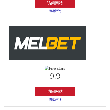
访问网站
阅读评论
9.9
访问网站
阅读评论