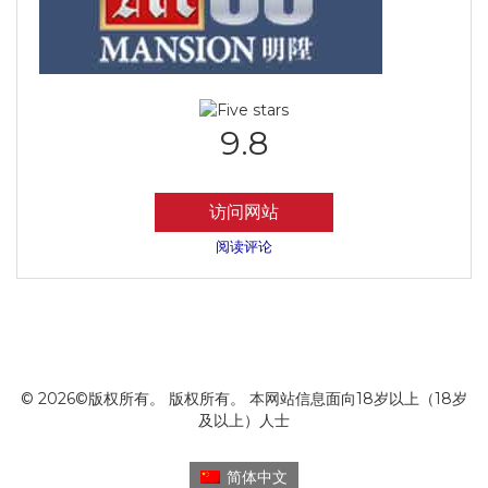
9.8
访问网站
阅读评论
© 2026©版权所有。 版权所有。 本网站信息面向18岁以上（18岁
及以上）人士
简体中文