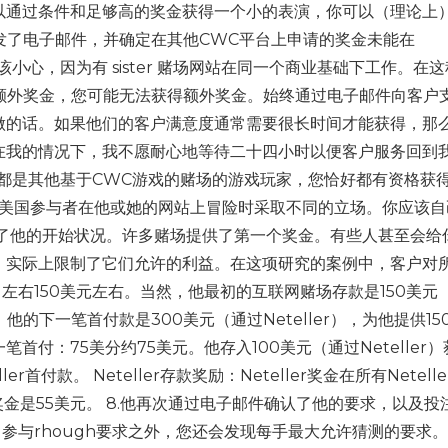
以通过条件和足够高的奖金获得一个小的表演，你可以（理论上
们发了电子邮件，并确定在其他CWC平台上申请的奖金未能在
该小心，因为有 sister 赌场网站在同一个商业基础下工作。在
上获得额外奖金，您可能无法获得额外奖金。始终通过电子邮件向客户
做的话。如果他们的客户满意度通常需要很长时间才能获得，那
在我的情况下，我不愿耐心地等待二十四小时以便客户服务回到
是否都是其他基于CWC游戏的赌场的游戏玩家，您恰好都有资格获
让美国参与者在他或她的网站上冒险时采取不同的立场。你应该自
化了他的开始状况。许多赌场提供了第一个奖金。有些人甚至会给
，实际上限制了它们允许的利益。在这项研究的案例中，客户对
左右150美元左右。当然，他最初的互联网赌场存款是150美元
右。他的下一笔首付款是300美元（通过Neteller），为他提供15
付：75美分约75美元。他存入100美元（通过Neteller）
付款。 Neteller存款奖励：Neteller奖金在所有Netell
奖金是55美元。 8.他再次通过电子邮件确认了他的要求，以及投
参与rhough要求之外，您还会发现每手最大允许猜测的要求