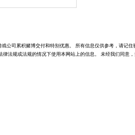
游戏公司累积赌博交付和特别优惠。 所有信息仅供参考，请记住
法律法规或法规的情况下使用本网站上的信息。 未经我们同意，