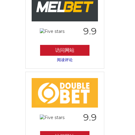
9.9
访问网站
阅读评论
9.9