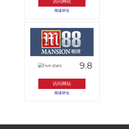
访问网站
阅读评论
9.8
访问网站
阅读评论