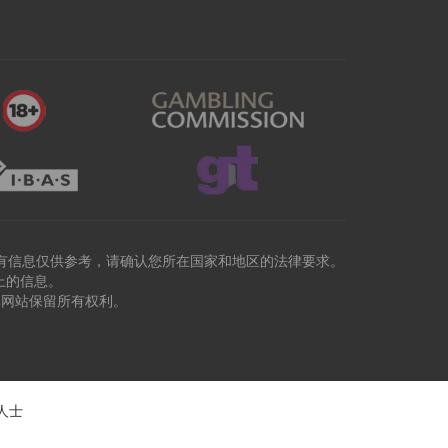
有信息仅供参考，请确认您所在国家和地区的法律要求。
上的信息。
本网站保留所有权利。
人士