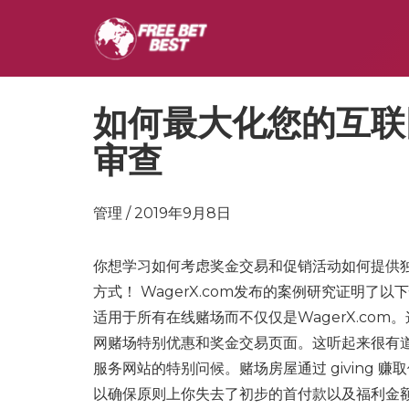
如何最大化您的互联
审查
管理 / 2019年9月8日
你想学习如何考虑奖金交易和促销活动如何提供独特
方式！ WagerX.com发布的案例研究证明
适用于所有在线赌场而不仅仅是WagerX.com。
网赌场特别优惠和奖金交易页面。这听起来很有
服务网站的特别问候。赌场房屋通过 giving
以确保原则上你失去了初步的首付款以及福利金额