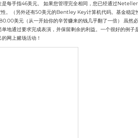
手指46美元。 如果您管理完全相同，您已经通过Neteller 
性。（另外还有50美元的Bentley Key计算机代码。基金稳定
：980.00美元（从一开始你的辛苦赚来的钱几乎翻了一倍） 虽然
简单地通过要求完成表演，并保留剩余的利益。一个很好的例子
己的网上赌场活动！