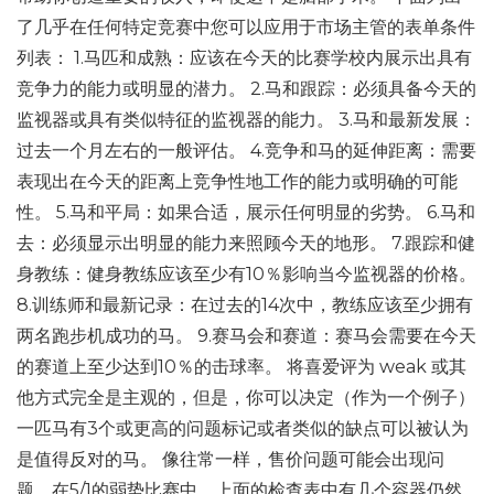
了几乎在任何特定竞赛中您可以应用于市场主管的表单条件
列表： 1.马匹和成熟：应该在今天的比赛学校内展示出具有
竞争力的能力或明显的潜力。 2.马和跟踪：必须具备今天的
监视器或具有类似特征的监视器的能力。 3.马和最新发展：
过去一个月左右的一般评估。 4.竞争和马的延伸距离：需要
表现出在今天的距离上竞争性地工作的能力或明确的可能
性。 5.马和平局：如果合适，展示任何明显的劣势。 6.马和
去：必须显示出明显的能力来照顾今天的地形。 7.跟踪和健
身教练：健身教练应该至少有10％影响当今监视器的价格。
8.训练师和最新记录：在过去的14次中，教练应该至少拥有
两名跑步机成功的马。 9.赛马会和赛道：赛马会需要在今天
的赛道上至少达到10％的击球率。 将喜爱评为 weak 或其
他方式完全是主观的，但是，你可以决定（作为一个例子）
一匹马有3个或更高的问题标记或者类似的缺点可以被认为
是值得反对的马。 像往常一样，售价问题可能会出现问
题。在5/1的弱势比赛中，上面的检查表中有几个容器仍然