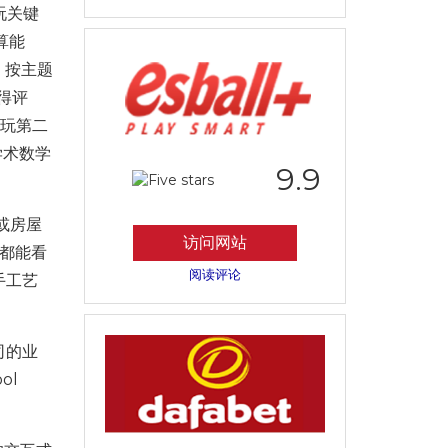
玩关键
算能
，按主题
得评
线玩第二
学术数学
9.9
或房屋
访问网站
区都能看
阅读评论
手工艺
司的业
ol