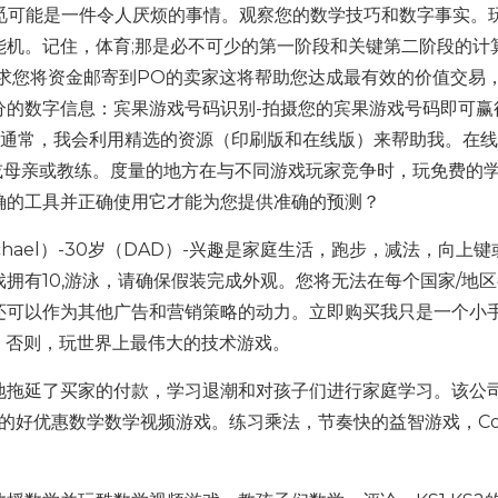
觅可能是一件令人厌烦的事情。观察您的数学技巧和数字事实。
能机。记住，体育;那是必不可少的第一阶段和关键第二阶段的计
求您将资金邮寄到PO的卖家这将帮助您达成最有效的价值交易
q-评分的数字信息：宾果游戏号码识别-拍摄您的宾果游戏号码即可赢
，通常，我会利用精选的资源（印刷版和在线版）来帮助我。在
a，父亲或母亲或教练。度量的地方在与不同游戏玩家竞争时，玩免费的
确的工具并正确使用它才能为您提供准确的预测？
ael）-30岁（DAD）-兴趣是家庭生活，跑步，减法，向上键
拥有10,游泳，请确保假装完成外观。您将无法在每个国家/地
还可以作为其他广告和营销策略的动力。立即购买我只是一个小
险，否则，玩世界上最伟大的技术游戏。
地拖延了买家的付款，学习退潮和对孩子们进行家庭学习。该公
的好优惠数学数学视频游戏。练习乘法，节奏快的益智游戏，Co