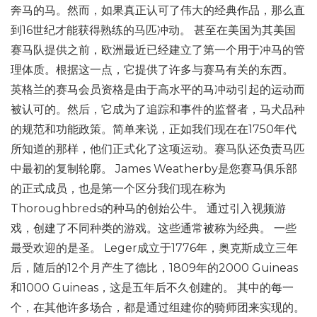
奔马的马。然而，如果真正认可了伟大的经典作品，那么直
到16世纪才能获得熟练的马匹冲动。 甚至在美国为其美国
赛马队提供之前，欧洲最近已经建立了第一个用于冲马的管
理体质。根据这一点，它提供了许多与赛马有关的东西。
英格兰的赛马会员资格是由于高水平的马冲动引起的运动而
被认可的。然后，它成为了追踪和事件的监督者，马犬品种
的规范和功能政策。简单来说，正如我们现在在1750年代
所知道的那样，他们正式化了这项运动。赛马队还负责马匹
中最初的复制轮廓。 James Weatherby是您赛马俱乐部
的正式成员，也是第一个区分我们现在称为
Thoroughbreds的种马的创始公牛。 通过引入视频游
戏，创建了不同种类的游戏。这些通常被称为经典。 一些
最受欢迎的是圣。 Leger成立于1776年，奥克斯成立三年
后，随后的12个月产生了德比，1809年的2000 Guineas
和1000 Guineas，这是五年后不久创建的。 其中的每一
个，在其他许多场合，都是通过组建你的骑师团来实现的。