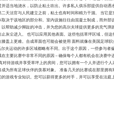
过并适当地浇水，以防止粘土吹出。许多私人俱乐部提供自动洒
第二天法官与人民建立之前，粘土也有时间和精力干涸。 当它是
体取决于该地区的部分和。室内设施往往由混凝土制成，而外部
，以帮助减少脚趾的冲击，并为您的高尔夫球提供更多的充气弹
防止灰尘进入。 也可以应用其他表面。这些包括草坪区域，但这
在膝盖上更难。合成草面也可能会被使用 面料就像在美国足球职
，参加高尔夫运动的许多区域都略有不同。出于这个原因，一些参与者
在主要比赛中非常不同的原因 – 确保每个人都有机会在决赛中
认真对待游戏并享受草坪上的房间，您可以拥有一个人并进行个人
将成为所有足球伙伴的羡慕对象。 准备几天的比赛或在那里拥有
们的游戏专业知识。您可以获得更多的对手，并可以享受在法庭