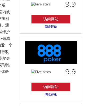
9.9
水系
室内或
设施则
访问网站
跳。通
阅读评论
些维护
业领域
偏爱一个
进行改
高尔夫
网球比
9.9
上体验
访问网站
阅读评论