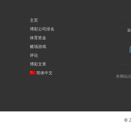
主页
博彩公司排名
体育奖金
赌场游戏
评论
博彩文章
简体中文
本网站
©