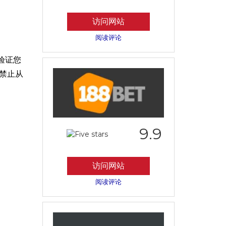
访问网站
阅读评论
验证您
禁止从
9.9
访问网站
阅读评论