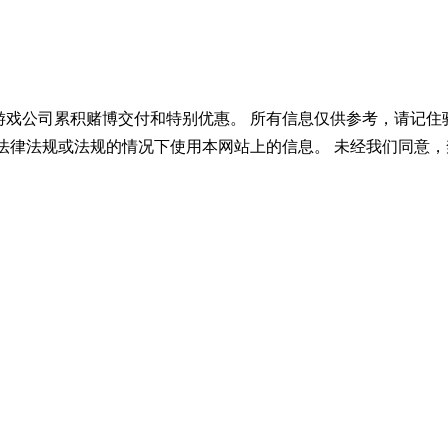
游戏公司累积赌博交付和特别优惠。 所有信息仅供参考，请记住
法律法规或法规的情况下使用本网站上的信息。 未经我们同意，