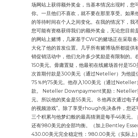
场网站上获得额外奖金，当基本情况出现时，您
你。一旦他们不喜欢，就不要在那里享受。如果
的等待时间在个人之间变化。在我的情况下，我不愿
您可能有资格获得我们的额外奖金，无论您目前
的网站上赌博，几家基于CWC的赌场正在采取各
大化了他的首发位置。几乎所有赌博场所都提供
销促销活动中，他们允许多少奖励是有限制的。在
150美元。毋庸置疑，他最初在线赌场首付是150美
次首期付款是300美元（通过Neteller）为
75％约75美元。他存入100美元（通过Netell
款。 Neteller Downpayment奖励：Net
元。所以他的奖金是55美元。 8.他再次通过电
的视频游戏”。除了享受rhough先决条件，
三个积累与他梦幻般的最高猜测是每手46美元。 如果
还有980美元的全部均衡。（加上Bentley Ess
430.00美元完全稳定性：980.00美元（