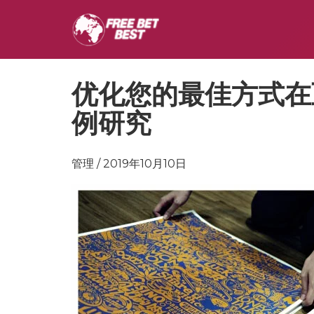
优化您的最佳方式在
例研究
管理 / 2019年10月10日