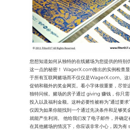
您想知道如何从独特的在线赌场为您提供的特别优惠
这一点的秘密！ WagerX.com推出的实例
于所有互联网赌场而不仅仅是WagerX.com。这
促销和额外的奖金网页。看小字体很重要，尽管
独特问候。赌场的房子通过 giving 赚钱，
投入以及福利金额。这种必要性被称为“通过要求
仅因为如果你能找到一个通过先决条件和足够奖
就能产生利润。 他给我们发了电子邮件，并确定在
在其他赌场的情况下，你应该非常小心，因为有 sis