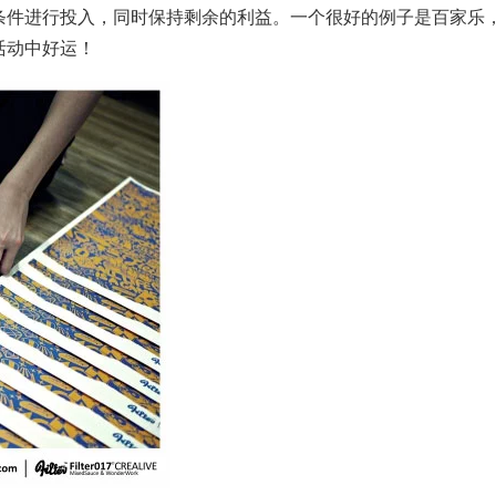
条件进行投入，同时保持剩余的利益。一个很好的例子是百家乐
活动中好运！