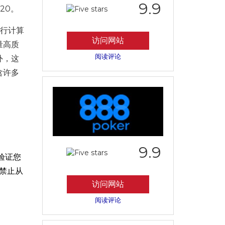
9.9
20。
进行计算
访问网站
量高质
阅读评论
外，这
含许多
9.9
验证您
禁止从
访问网站
阅读评论