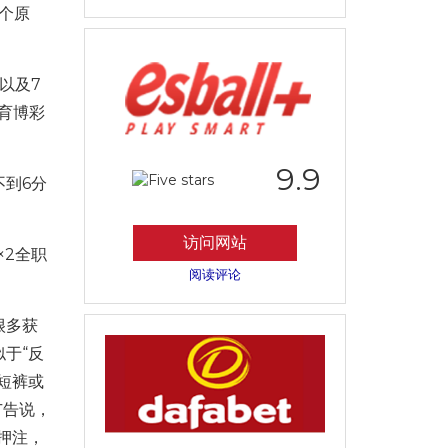
个原
以及7
体育博彩
9.9
到6分
访问网站
×2全职
阅读评论
很多获
于“反
短裤或
广告说，
押注，