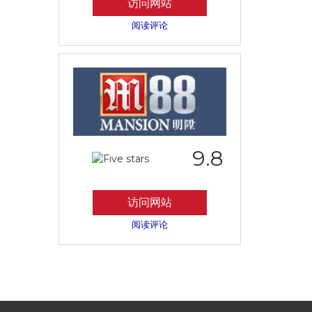
访问网站
阅读评论
9.8
访问网站
阅读评论