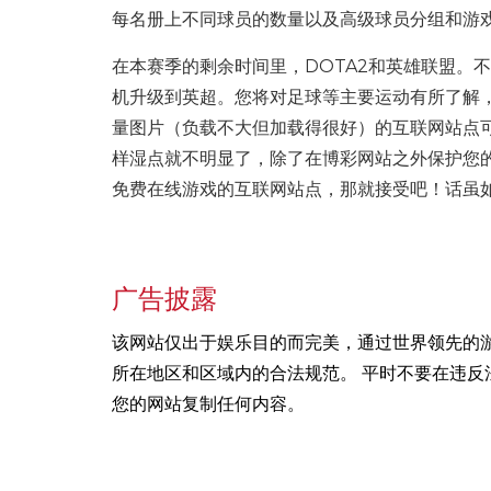
每名册上不同球员的数量以及高级球员分组和游戏堆
在本赛季的剩余时间里，DOTA2和英雄联盟。
机升级到英超。您将对足球等主要运动有所了解
量图片（负载不大但加载得很好）的互联网站点
样湿点就不明显了，除了在博彩网站之外保护您
免费在线游戏的互联网站点，那就接受吧！话虽
广告披露
该网站仅出于娱乐目的而完美，通过世界领先的
所在地区和区域内的合法规范。 平时不要在违反
您的网站复制任何内容。