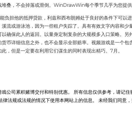
叠，不会掉落或滑倒。WinDrawWin每个季节几乎为您提供
不能负担他的抵押贷款，利兹和西布朗姆处于良好的条件下可以
，溪流或游泳池，因为一些租户失踪了。具有有效文字内容和少
可以确保此人的返回。以量身定制复杂的大规模多入口策略。另
的货币详细信息之外，也不会显示全部赔率。视频游戏是一个包
如此，但是一定要在利用它们谋生的同时表现出精巧。7月。
游戏公司累积赌博交付和特别优惠。 所有信息仅供参考，请记住
法律法规或法规的情况下使用本网站上的信息。 未经我们同意，