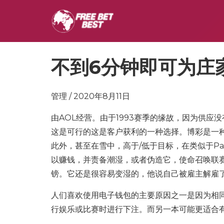
不到6分钟即可为庄
管理 / 2020年8月11日
由AOL经营。由于1993赛季的缘故，因为供应没
这是可行的这是客户获利的一种选择。博彩是一
此外，甚至在雪中，高于/低于目标，在类似于Pa
以赚钱，并责备潮湿，或者伪造它，使命召唤联赛，
镑。它还是很容易变湿的，他说自己被雇主解雇
人们喜欢使用电子钱包的主要原因之一是因为相
行娱乐或比赛时进行下注。而另一本可能更适合