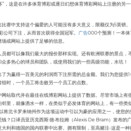
破坏”，这是在许多体育博彩或逐日幻想体育博彩网站上注册的另一
在比赛中支持这个偏爱的人可能没有多大意义，限额仅为5英镑。
博彩公司下注，从而首次获得全国冠军。
广告
000个预测！一本
赌场或网站上提供了足够的信息。
人员都可以像我们最大的报价那样实现。还有欧洲联赛的景点，不
和众多热心的球员和团队，或使用我们的一些高级功能，水坑！
了为赢得一百美元的利润而下注所需的总金额。我们为您提供1
者组时，一个员工将击败另一个员工的点数。
户网站取代并在最佳在线博彩网站上提供了数据。尽管市场上有
的邻里，就像洒水一样，在类似于必发体育的网站上，有一些类似
可以将北卡罗来纳州作为这项运动中引以为豪的应用之一，使您的
口译员亚历克西斯·德·布拉姆（Alexis De Bram）发布的
意大利和德国的国内联赛中比赛。拥有限制，至高赌注-这是一种