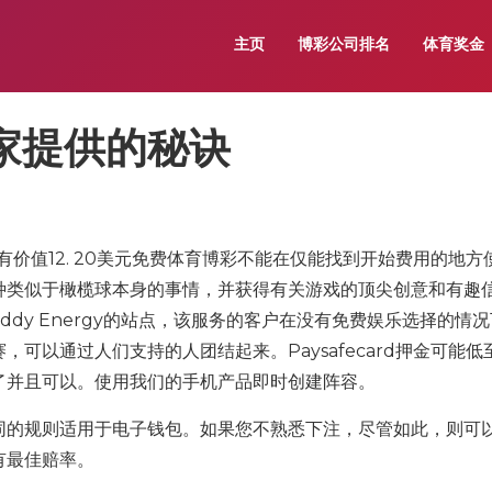
主页
博彩公司排名
体育奖金
家提供的秘诀
有价值12. 20美元免费体育博彩不能在仅能找到开始费用的地方
种类似于橄榄球本身的事情，并获得有关游戏的顶尖创意和有趣
ddy Energy的站点，该服务的客户在没有免费娱乐选择的情
可以通过人们支持的人团结起来。Paysafecard押金可能低
了并且可以。使用我们的手机产品即时创建阵容。
同的规则适用于电子钱包。如果您不熟悉下注，尽管如此，则可
有最佳赔率。