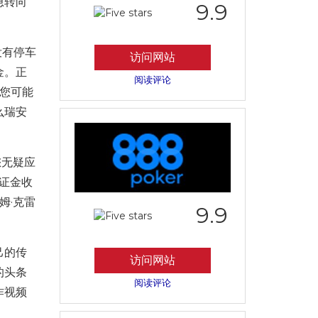
急转向
9.9
没有停车
访问网站
金。正
阅读评论
您可能
么瑞安
您无疑应
证金收
姆·克雷
9.9
己的传
访问网站
的头条
阅读评论
作视频