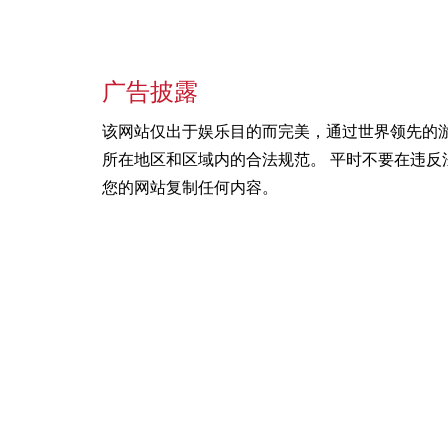
广告披露
该网站仅出于娱乐目的而完美，通过世界领先的
所在地区和区域内的合法规范。 平时不要在违反
您的网站复制任何内容。