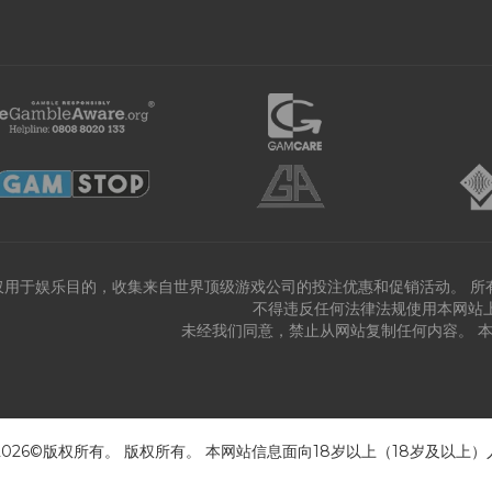
仅用于娱乐目的，收集来自世界顶级游戏公司的投注优惠和促销活动。 所
不得违反任何法律法规使用本网站
未经我们同意，禁止从网站复制任何内容。 
 2026©版权所有。 版权所有。 本网站信息面向18岁以上（18岁及以上）