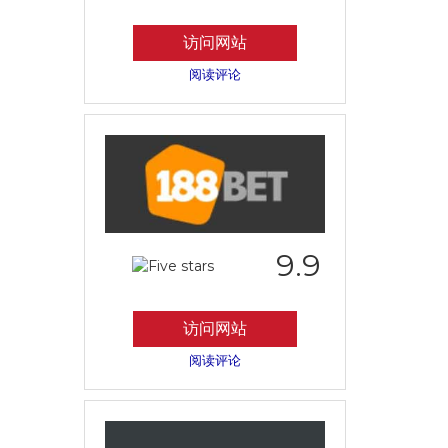
访问网站
阅读评论
9.9
访问网站
阅读评论