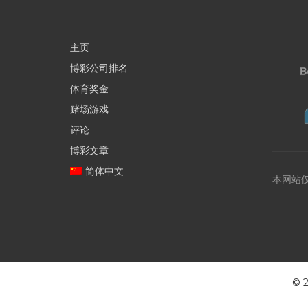
主页
博彩公司排名
体育奖金
赌场游戏
评论
博彩文章
简体中文
本网站
©