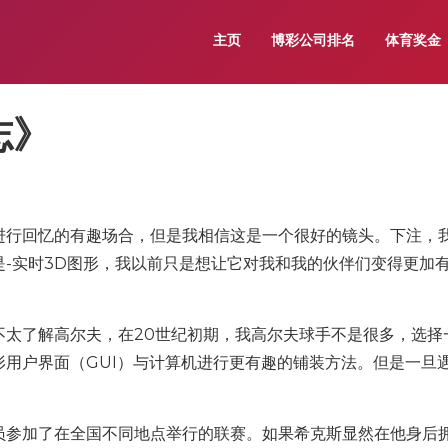
主页
博彩公司排名
体育奖金
志》
进行回忆的有趣场合，但是我相信这是一个很好的镜头。下注，
-实时3D图形，我以前只是想让它对我和我的伙伴们变得更加
不太了解高尔夫，在20世纪初期，我高尔夫球手不是很多，选择
用户界面（GUI）与计算机进行更有趣的铺装方法。但是一旦
球员参加了在全国不同地点举行的联赛。如果希克斯显然在他身后