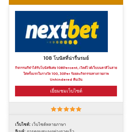
108 โบนัสที่น่ารื่นรมย์
กิจกรรมกีฬาได้รับโบนัสพิเศษ 108Percent, เวิลด์ไวด์เว็บบนคาสิโนสาย
ใส่ครั้งแรกในรางวัล 100, 30Per ร้อยละกิจกรรมทางกายภาพ
Unhindered คืนเงิน
เยี่ยมชมเว็บไซต์
เว็บไซต์:
เว็บไซต์หลายภาษา
อีเมล์:
การตอบสนองอย่างรวดเร็ว