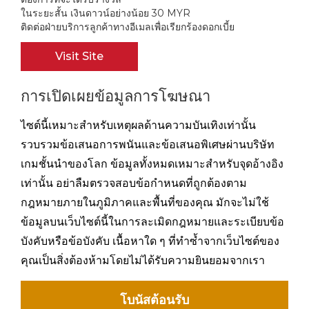
ในระยะสั้น เงินดาวน์อย่างน้อย 30 MYR
ติดต่อฝ่ายบริการลูกค้าทางอีเมลเพื่อเรียกร้องดอกเบี้ย
Visit Site
การเปิดเผยข้อมูลการโฆษณา
ไซต์นี้เหมาะสำหรับเหตุผลด้านความบันเทิงเท่านั้น
รวบรวมข้อเสนอการพนันและข้อเสนอพิเศษผ่านบริษัท
เกมชั้นนำของโลก ข้อมูลทั้งหมดเหมาะสำหรับจุดอ้างอิง
เท่านั้น อย่าลืมตรวจสอบข้อกำหนดที่ถูกต้องตาม
กฎหมายภายในภูมิภาคและพื้นที่ของคุณ มักจะไม่ใช้
ข้อมูลบนเว็บไซต์นี้ในการละเมิดกฎหมายและระเบียบข้อ
บังคับหรือข้อบังคับ เนื้อหาใด ๆ ที่ทำซ้ำจากเว็บไซต์ของ
คุณเป็นสิ่งต้องห้ามโดยไม่ได้รับความยินยอมจากเรา
โบนัสต้อนรับ