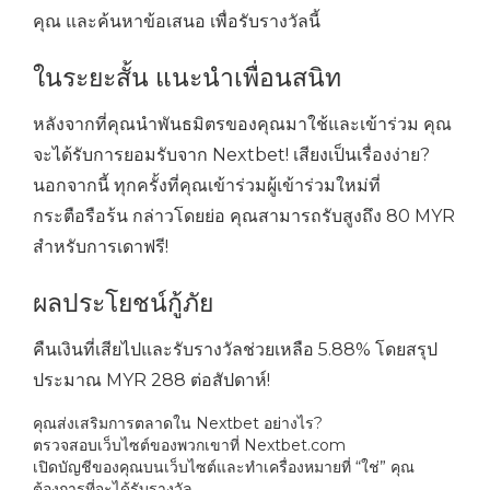
คุณ และค้นหาข้อเสนอ เพื่อรับรางวัลนี้
ในระยะสั้น แนะนำเพื่อนสนิท
หลังจากที่คุณนำพันธมิตรของคุณมาใช้และเข้าร่วม คุณ
จะได้รับการยอมรับจาก Nextbet! เสียงเป็นเรื่องง่าย?
นอกจากนี้ ทุกครั้งที่คุณเข้าร่วมผู้เข้าร่วมใหม่ที่
กระตือรือร้น กล่าวโดยย่อ คุณสามารถรับสูงถึง 80 MYR
สำหรับการเดาฟรี!
ผลประโยชน์กู้ภัย
คืนเงินที่เสียไปและรับรางวัลช่วยเหลือ 5.88% โดยสรุป
ประมาณ MYR 288 ต่อสัปดาห์!
คุณส่งเสริมการตลาดใน Nextbet อย่างไร?
ตรวจสอบเว็บไซต์ของพวกเขาที่ Nextbet.com
เปิดบัญชีของคุณบนเว็บไซต์และทำเครื่องหมายที่ “ใช่” คุณ
ต้องการที่จะได้รับรางวัล