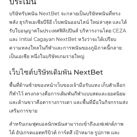
ประเมิน
บริษัทรับพนัน NextBet จะกลายเป็นบริษัทพนันที่ทรง
พลัง ธุรกิจเอเชียบีจีอี เว็บพนันออนไลน์ ใหม่ล่าสุด และได้
รับใบอนุญาตในประเทศฟิลิปปินส์
บริหารงานโดย CEZA
และ Initial Cagayan NextBet หวังว่าจะได้เปรียบ
ความหลงใหลในกีฬาและการพนันของภูมิภาคนี้กลาย
เป็นเอเชีย หนึ่งในบริษัทเกมรายใหญ่
เว็บไซต์บริษัทเดิมพัน NextBet
พื้นที่ด้านซ้ายของหน้าเว็บของเจ้ามือรับแทง เก็บตัวเลือก
กีฬาไว้ ตรงกลางคือการเดิมพันกีฬาแบบสดและยอดนิยม
และด้านขวาคือตารางการเดา และพื้นที่มือในกิจกรรมส่ง
เสริมการขาย
สำหรับเกมฟุตบอลนักพนันสามารถเข้าถึงเอฟเฟกต์ภาพ
ได้ อัปเกรดแอตทริบิวต์ การ์ดสี เป้าหมาย รูปภาพ และ