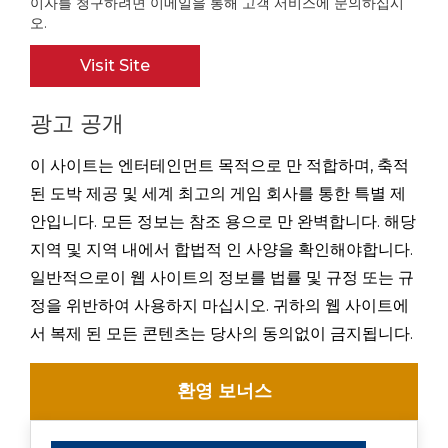
이자를 청구하려면 이메일을 통해 고객 서비스에 문의하십시
오.
Visit Site
광고 공개
이 사이트는 엔터테인먼트 목적으로 만 적합하며, 축적
된 도박 제공 및 세계 최고의 게임 회사를 통한 특별 제
안입니다. 모든 정보는 참조 용으로 만 완벽합니다. 해당
지역 및 지역 내에서 합법적 인 사양을 확인해야합니다.
일반적으로이 웹 사이트의 정보를 법률 및 규정 또는 규
정을 위반하여 사용하지 마십시오. 귀하의 웹 사이트에
서 복제 된 모든 콘텐츠는 당사의 동의없이 금지됩니다.
환영 보너스