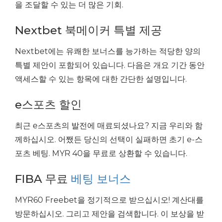
을 조달할 수 있는 더 많은 기회.
Nextbet 북메이커 특별 제공
Nextbet에는 유쾌한 보너스를 능가하는 적당한 양의
특별 제안이 포함되어 있습니다. 다음은 개요 기간 동안
액세스할 수 있는 항목에 대한 간단한 설명입니다.
e스포츠 할인
최근 e스포츠의 발전에 매료되셨나요? 지금 우리와 함
께하십시오. 어쨌든 당신의 선택이 실패하면 초기 e-스
포츠 베팅. MYR 40을 무료로 상환할 수 있습니다.
FIBA 무료
베팅 보너스
MYR60 Freebet을 정기적으로 받으십시오! 계산대를
방문하십시오. 그리고 제안을 검색합니다. 이 보상을 받