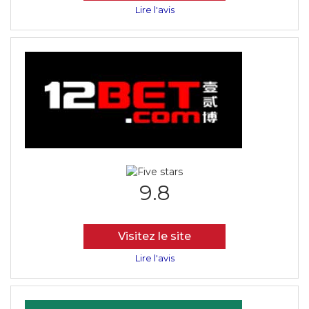
Lire l'avis
9.8
Visitez le site
Lire l'avis