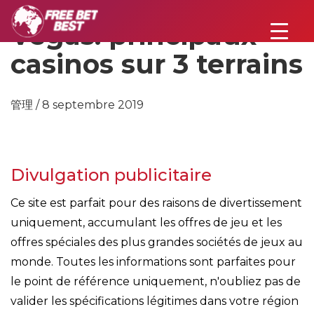
Vegas: principaux
casinos sur 3 terrains
管理 / 8 septembre 2019
Divulgation publicitaire
Ce site est parfait pour des raisons de divertissement
uniquement, accumulant les offres de jeu et les
offres spéciales des plus grandes sociétés de jeux au
monde. Toutes les informations sont parfaites pour
le point de référence uniquement, n'oubliez pas de
valider les spécifications légitimes dans votre région