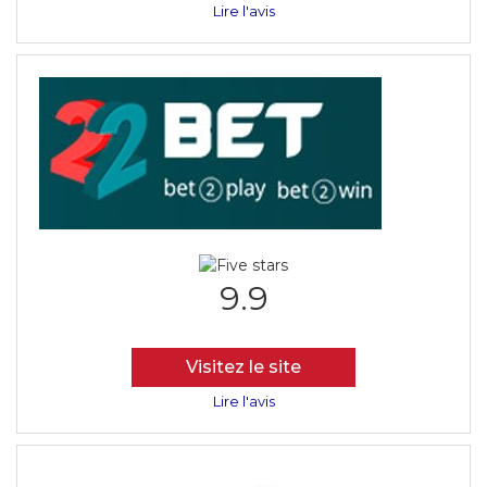
Lire l'avis
9.9
Visitez le site
Lire l'avis