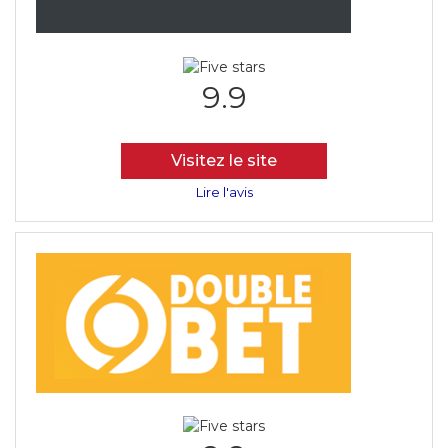
9.9
Visitez le site
Lire l'avis