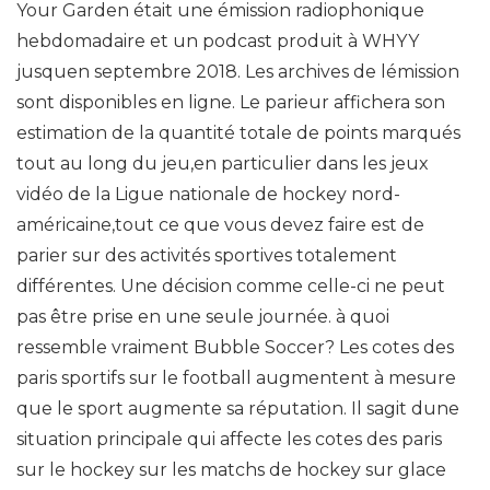
Your Garden était une émission radiophonique
hebdomadaire et un podcast produit à WHYY
jusquen septembre 2018. Les archives de lémission
sont disponibles en ligne. Le parieur affichera son
estimation de la quantité totale de points marqués
tout au long du jeu,en particulier dans les jeux
vidéo de la Ligue nationale de hockey nord-
américaine,tout ce que vous devez faire est de
parier sur des activités sportives totalement
différentes. Une décision comme celle-ci ne peut
pas être prise en une seule journée. à quoi
ressemble vraiment Bubble Soccer? Les cotes des
paris sportifs sur le football augmentent à mesure
que le sport augmente sa réputation. Il sagit dune
situation principale qui affecte les cotes des paris
sur le hockey sur les matchs de hockey sur glace