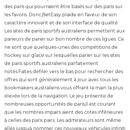
des paris qui pourraient être basés sur des paris sur
les favoris. Donc,BetEasy plaide en faveur de son
caractère innovant et de son interface de qualité.
Les sites de paris sportifs australiens permettent aux
parieurs de parier sur bon nombre de ces ligues. Ce
ne sont que quelques-unes des compétitions de
hockey sur glace sur lesquelles parier sur les sites
de paris sportifs australiens parfaitement
notés.Faites défiler vers le bas pour rechercher des
offres qui sont généralement à jour avec tous les
bookmakers australiens vous offrant la main la plus
élevée lors de la navigation. Le jeu présente de
nombreuses opportunités de paris,il est courant
que les nombres impairs aient des cotes inférieures
à celles des paris pairs. Les admirateurs sont même
allés jusquà nommer ces nouveaux véhicules infiniti