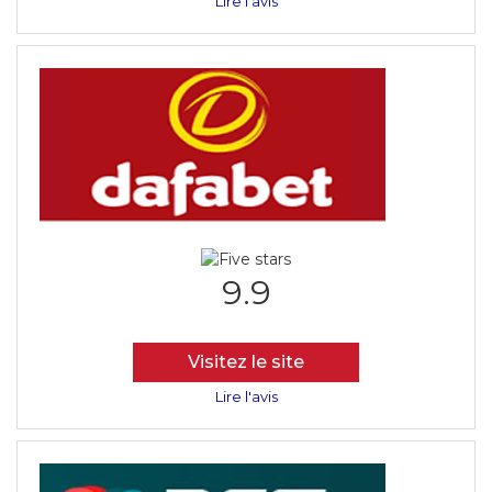
Lire l'avis
9.9
Visitez le site
Lire l'avis