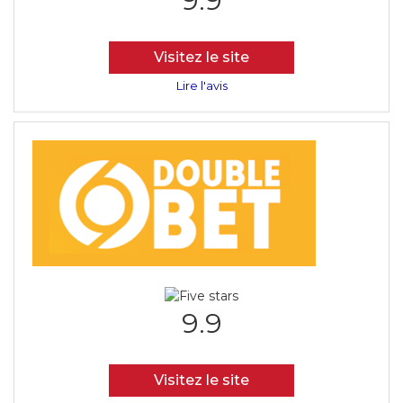
9.9
Visitez le site
Lire l'avis
9.9
Visitez le site