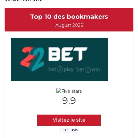
Top 10 des bookmakers
August 2026
9.9
Visitez le site
Lire l'avis