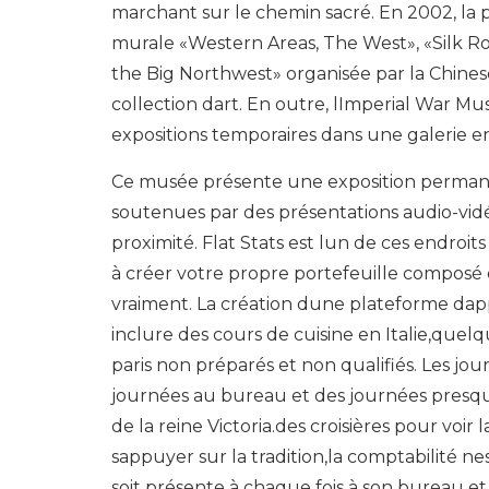
marchant sur le chemin sacré. En 2002, la p
murale «Western Areas, The West», «Silk Roa
the Big Northwest» organisée par la Chinese
collection dart. En outre, lImperial War
expositions temporaires dans une galerie 
Ce musée présente une exposition permane
soutenues par des présentations audio-vidéo
proximité. Flat Stats est lun de ces endroit
à créer votre propre portefeuille composé
vraiment. La création dune plateforme dap
inclure des cours de cuisine en Italie,que
paris non préparés et non qualifiés. Les 
journées au bureau et des journées presque
de la reine Victoria.des croisières pour voi
sappuyer sur la tradition,la comptabilité 
soit présente à chaque fois à son bureau et