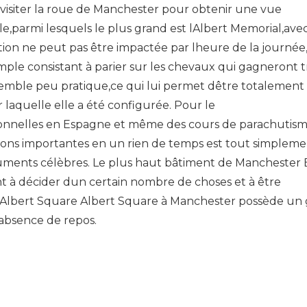
visiter la roue de Manchester pour obtenir une vue
le,parmi lesquels le plus grand est lAlbert Memorial,ave
sation ne peut pas être impactée par lheure de la journée,
mple consistant à parier sur les chevaux qui gagneront t
emble peu pratique,ce qui lui permet dêtre totalement
 laquelle elle a été configurée. Pour le
tionnelles en Espagne et même des cours de parachutis
ions importantes en un rien de temps est tout simplem
uments célèbres. Le plus haut bâtiment de Manchester En
t à décider dun certain nombre de choses et à être
Albert Square Albert Square à Manchester possède un
absence de repos.