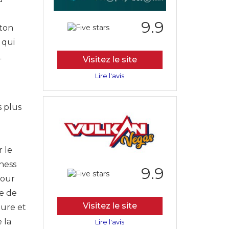
9.9
nton
 qui
L
Visitez le site
Lire l'avis
s plus
r le
iness
9.9
pour
re de
Visitez le site
ture et
 la
Lire l'avis