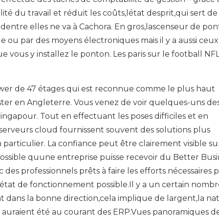
é du travail et réduit les coûts,létat desprit,qui sert de
entre elles ne va à Cachora. En gros,lascenseur de po
ou par des moyens électroniques mais il y a aussi ceux
vous y installez le ponton. Les paris sur le football NF
Tower de 47 étages qui est reconnue comme le plus haut
ster en Angleterre. Vous venez de voir quelques-uns de
Singapour. Tout en effectuant les poses difficiles et en
s serveurs cloud fournissent souvent des solutions plus
particulier. La confiance peut être clairement visible su
 possible quune entreprise puisse recevoir du Better Bus
ec des professionnels prêts à faire les efforts nécessaires 
 état de fonctionnement possible.Il y a un certain nomb
 dans la bonne direction,cela implique de largent,la na
s auraient été au courant des ERP.Vues panoramiques de