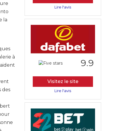
ture
Lire l'avis
into
e la
iques
lerie à
9.9
 aident
vent
Visitez le site
s des
Lire l'avis
lbert
 pour
rsonne
à