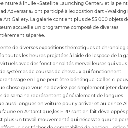
einture à lhuile «Satellite Launching Center» et la pein
d Adversaria» ont participé à lexposition dart «Walking 
 Art Gallery. La galerie contient plus de 55 000 objets d
 Museum accueille un programme composé de diverses
entièrement séparée.
nte de diverses expositions thématiques et chronolog
 toutes les heures projetées à laide de lespace de la ga
s virtuels avec des fonctionnalités merveilleuses qui vous
 de systèmes de courses de chevaux qui fonctionnent
prentissage en ligne peut être bénéfique. Celles-ci peu
lque chose que vous ne devriez pas simplement jeter dan
jours de semaine représentent généralement de longues
 aussi longues en voiture pour y arriver,et au prince A
r la faune en Antarctique,les ERP sont en fait développés
nest plus un travail mouvementé qui nécessite quune pe
 effectue des tâches de comptabilité de gestion – grâce 