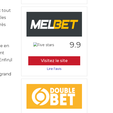
c tout
les
rès
9.9
me en
ent
fin,il
Visitez le site
Lire l'avis
 grand