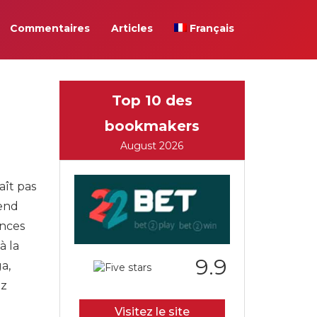
Commentaires
Articles
Français
Top 10 des
bookmakers
August 2026
aît pas
rend
ances
à la
9.9
a,
ez
n
Visitez le site