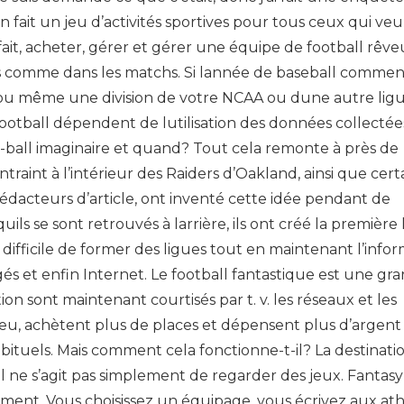
 fait un jeu d’activités sportives pour tous ceux qui ve
fait, acheter, gérer et gérer une équipe de football rêve
us comme dans les matchs. Si lannée de baseball comme
 ou même une division de votre NCAA ou dune autre ligu
football dépendent de lutilisation des données collectée
-ball imaginaire et quand? Tout cela remonte à près de
raint à l’intérieur des Raiders d’Oakland, ainsi que cert
 rédacteurs d’article, ont inventé cette idée pendant de
ils se sont retrouvés à larrière, ils ont créé la première 
t difficile de former des ligues tout en maintenant l’info
 et enfin Internet. Le football fantastique est une gr
ion sont maintenant courtisés par t. v. les réseaux et les
e jeu, achètent plus de places et dépensent plus d’argen
abituels. Mais comment cela fonctionne-t-il? La destinati
u’il ne s’agit pas simplement de regarder des jeux. Fantasy
ement. Vous choisissez un équipage, vous écrivez aux ath