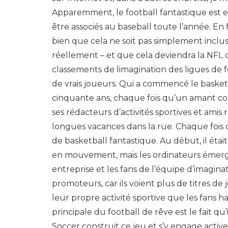
Apparemment, le football fantastique est en
être associés au baseball toute l’année. En 
bien que cela ne soit pas simplement incl
réellement – et que cela deviendra la NFL
classements de limagination des ligues de 
de vrais joueurs. Qui a commencé le basket
cinquante ans, chaque fois qu’un amant cont
ses rédacteurs d’activités sportives et amis
longues vacances dans la rue. Chaque fois qu
de basketball fantastique. Au début, il étai
en mouvement, mais les ordinateurs émergés
entreprise et les fans de l’équipe d’imaginat
promoteurs, car ils voient plus de titres d
leur propre activité sportive que les fans h
principale du football de rêve est le fait q
Soccer construit ce jeu et s’y engage activ