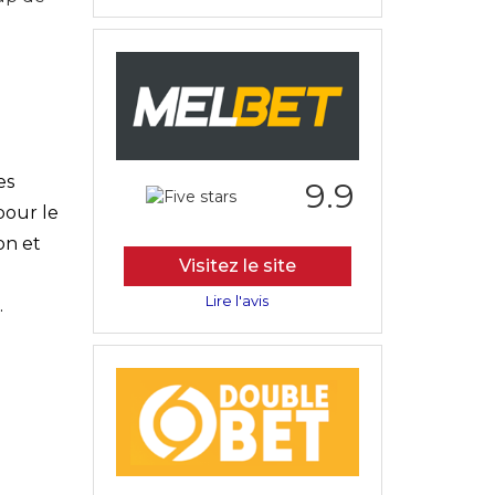
es
9.9
pour le
on et
Visitez le site
Lire l'avis
.