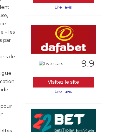
ulent
Lire l'avis
use,
nce
e – les
s par
ains de
9.9
ligue
rmation
Visitez le site
ande
Lire l'avis
t pour
on
lètes,