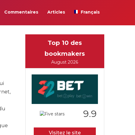
Commentaires
Articles
Français
Top 10 des
bookmakers
August 2026
ui
rnet,
 du
9.9
ique
Visitez le site
.