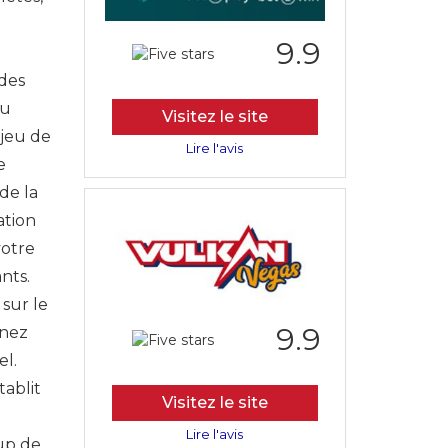
9.9
 des
au
Visitez le site
 jeu de
Lire l'avis
e
de la
ation
votre
nts.
sur le
9.9
inez
el.
tablit
Visitez le site
Lire l'avis
oup de