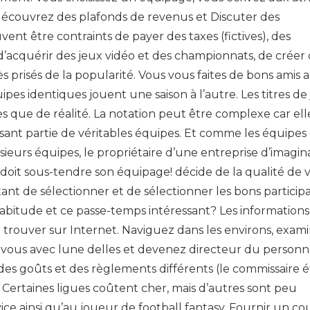
écouvrez des plafonds de revenus et Discuter des
nt être contraints de payer des taxes (fictives), des
 d’acquérir des jeux vidéo et des championnats, de créer
s prisés de la popularité. Vous vous faites de bons amis 
pes identiques jouent une saison à l’autre. Les titres de
 que de réalité. La notation peut être complexe car ell
isant partie de véritables équipes. Et comme les équipes 
ieurs équipes, le propriétaire d’une entreprise d’imagin
 doit sous-tendre son équipage! décide de la qualité de 
ant de sélectionner et de sélectionner les bons participa
itude et ce passe-temps intéressant? Les informations 
à trouver sur Internet. Naviguez dans les environs, exam
z-vous avec lune delles et devenez directeur du personn
es goûts et des règlements différents (le commissaire é
ertaines ligues coûtent cher, mais d’autres sont peu
e ainsi qu’au joueur de football fantasy. Fournir un c